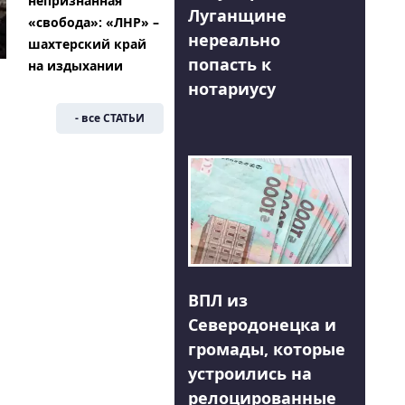
непризнанная
Луганщине
«свобода»: «ЛНР» –
нереально
шахтерский край
попасть к
на издыхании
нотариусу
- все СТАТЬИ
ВПЛ из
Северодонецка и
громады, которые
устроились на
релоцированные