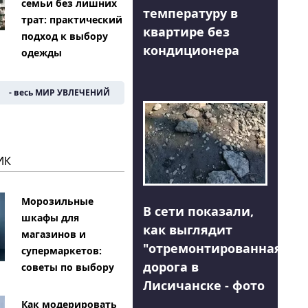
семьи без лишних
температуру в
трат: практический
квартире без
подход к выбору
кондиционера
одежды
- весь МИР УВЛЕЧЕНИЙ
ИК
Морозильные
В сети показали,
шкафы для
как выглядит
магазинов и
"отремонтированная"
супермаркетов:
дорога в
советы по выбору
Лисичанске - фото
Как модерировать