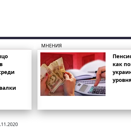
МНЕНИЯ
ицо
Пенси
в
как п
среди
украи
т
уровня
свалки
5.11.2020