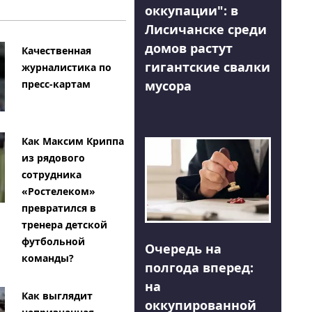
оккупации": в
Лисичанске среди
домов растут
Качественная
гигантские свалки
журналистика по
мусора
пресс-картам
Как Максим Криппа
из рядового
сотрудника
«Ростелеком»
превратился в
тренера детской
футбольной
Очередь на
команды?
полгода вперед:
на
Как выглядит
оккупированной