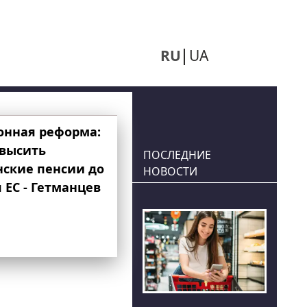
RU
UA
онная реформа:
овысить
ПОСЛЕДНИЕ
нские пенсии до
НОВОСТИ
 ЕС - Гетманцев