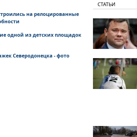
СТАТЬИ
строились на релоцированные
обности
ние одной из детских площадок
ажек Северодонецка - фото