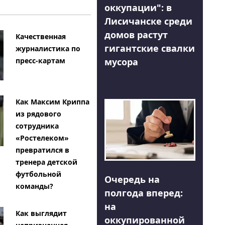
оккупации": в
Лисичанске среди
домов растут
Качественная
гигантские свалки
журналистика по
мусора
пресс-картам
Как Максим Криппа
из рядового
сотрудника
«Ростелеком»
превратился в
тренера детской
футбольной
Очередь на
команды?
полгода вперед:
на
Как выглядит
оккупированной