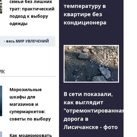
семьи без лишних
температуру в
трат: практический
квартире без
подход к выбору
кондиционера
одежды
- весь МИР УВЛЕЧЕНИЙ
ИК
Морозильные
В сети показали,
шкафы для
как выглядит
магазинов и
"отремонтированная"
супермаркетов:
дорога в
советы по выбору
Лисичанске - фото
Как модерировать