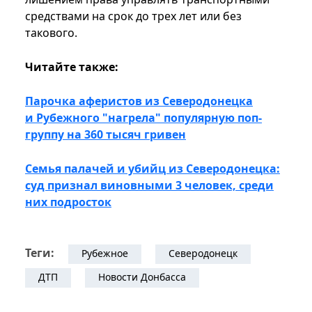
средствами на срок до трех лет или без
такового.
Читайте также:
Парочка аферистов из Северодонецка
и Рубежного "нагрела" популярную поп-
группу на 360 тысяч гривен
Семья палачей и убийц из Северодонецка:
суд признал виновными 3 человек, среди
них подросток
Теги:
Рубежное
Северодонецк
ДТП
Новости Донбасса