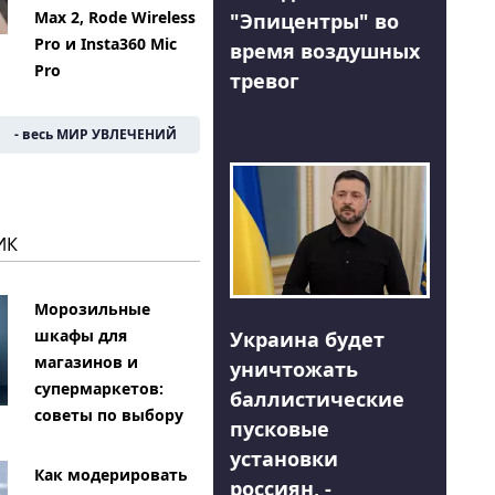
Max 2, Rode Wireless
"Эпицентры" во
Pro и Insta360 Mic
время воздушных
Pro
тревог
- весь МИР УВЛЕЧЕНИЙ
ИК
Морозильные
шкафы для
Украина будет
магазинов и
уничтожать
супермаркетов:
баллистические
советы по выбору
пусковые
установки
Как модерировать
россиян, -