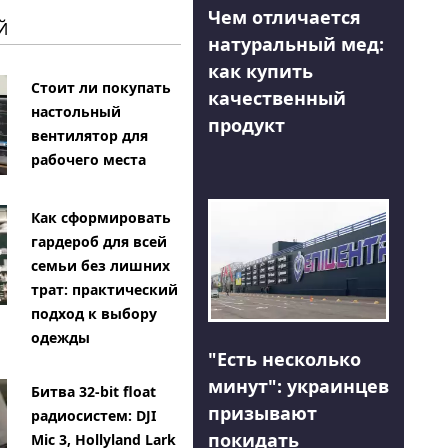
Чем отличается
Й
натуральный мед:
как купить
Стоит ли покупать
качественный
настольный
продукт
вентилятор для
рабочего места
Как сформировать
гардероб для всей
семьи без лишних
трат: практический
подход к выбору
одежды
"Есть несколько
минут": украинцев
Битва 32-bit float
призывают
радиосистем: DJI
покидать
Mic 3, Hollyland Lark