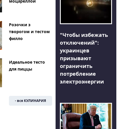
моцареллой
Розочки з
творогом и тестом
"Чтобы избежать
филло
отключений":
украинцев
призывают
Идеальное тесто
ограничить
для пиццы
потребление
электроэнергии
- вся КУЛИНАРИЯ