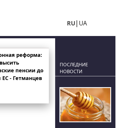
RU
UA
онная реформа:
овысить
ПОСЛЕДНИЕ
нские пенсии до
НОВОСТИ
 ЕС - Гетманцев