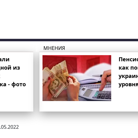
МНЕНИЯ
али
Пенси
ной из
как п
к
украи
ка - фото
уровня
3.05.2022