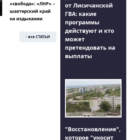
«свобода»: «ЛНР» –
от Лисичанской
шахтерский край
ГВА: какие
на издыхании
программы
действуют и кто
- все СТАТЬИ
может
претендовать на
выплаты
"Восстановление",
которое "уносит