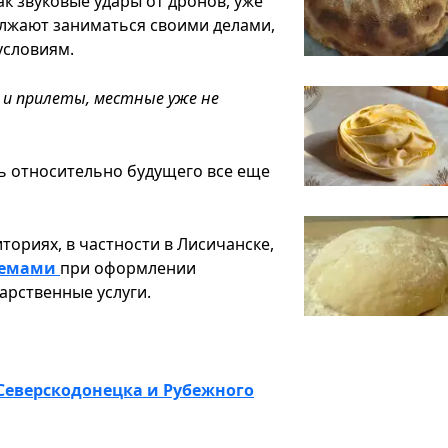
ак звуковые удары от дронов, уже
олжают заниматься своими делами,
условиям.
ь и прилеты, местные уже не
ь относительно будущего все еще
ториях, в частности в Лисичанске,
лемами
при оформлении
арственные услуги.
Северскодонецка и Рубежного