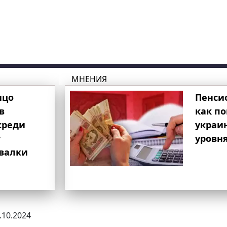
МНЕНИЯ
ицо
Пенси
в
как п
среди
украи
т
уровня
свалки
4.10.2024