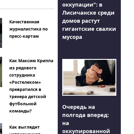
оккупации": в
Лисичанске среди
домов растут
Качественная
гигантские свалки
журналистика по
мусора
пресс-картам
Как Максим Криппа
из рядового
сотрудника
«Ростелеком»
превратился в
тренера детской
футбольной
Очередь на
команды?
полгода вперед:
на
Как выглядит
оккупированной