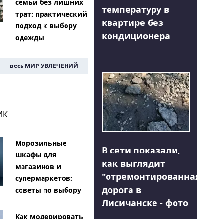
семьи без лишних
температуру в
трат: практический
квартире без
подход к выбору
кондиционера
одежды
- весь МИР УВЛЕЧЕНИЙ
ИК
Морозильные
В сети показали,
шкафы для
как выглядит
магазинов и
"отремонтированная"
супермаркетов:
дорога в
советы по выбору
Лисичанске - фото
Как модерировать