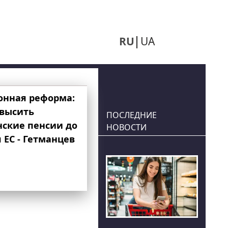
RU
UA
онная реформа:
овысить
ПОСЛЕДНИЕ
нские пенсии до
НОВОСТИ
 ЕС - Гетманцев