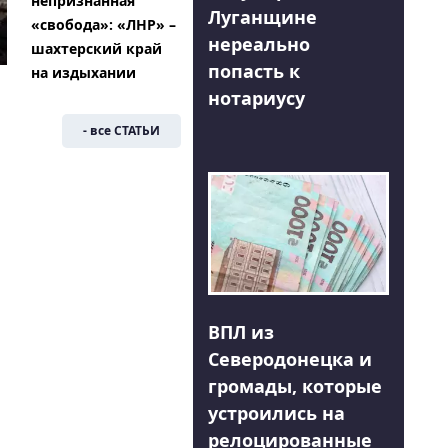
непризнанная
Луганщине
«свобода»: «ЛНР» –
нереально
шахтерский край
попасть к
на издыхании
нотариусу
- все СТАТЬИ
ВПЛ из
Северодонецка и
громады, которые
устроились на
релоцированные