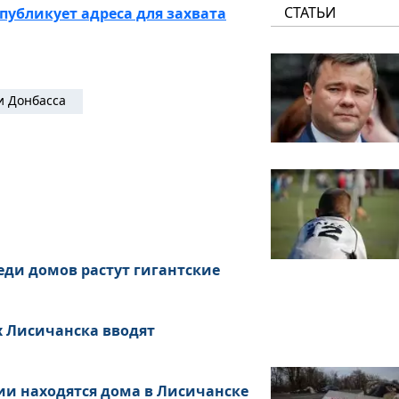
СТАТЬИ
убликует адреса для захвата
и Донбасса
еди домов растут гигантские
х Лисичанска вводят
ии находятся дома в Лисичанске