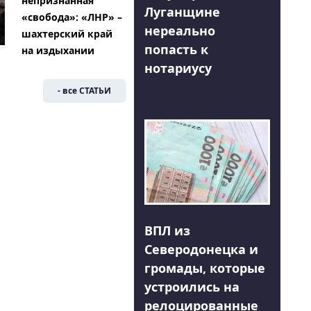
непризнанная
Луганщине
«свобода»: «ЛНР» –
нереально
шахтерский край
попасть к
на издыхании
нотариусу
- все СТАТЬИ
ВПЛ из
Северодонецка и
громады, которые
устроились на
релоцированные