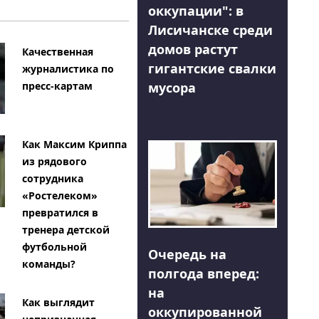
оккупации": в
Лисичанске среди
домов растут
Качественная
гигантские свалки
журналистика по
мусора
пресс-картам
Как Максим Криппа
из рядового
сотрудника
«Ростелеком»
превратился в
тренера детской
футбольной
Очередь на
команды?
полгода вперед:
на
Как выглядит
оккупированной