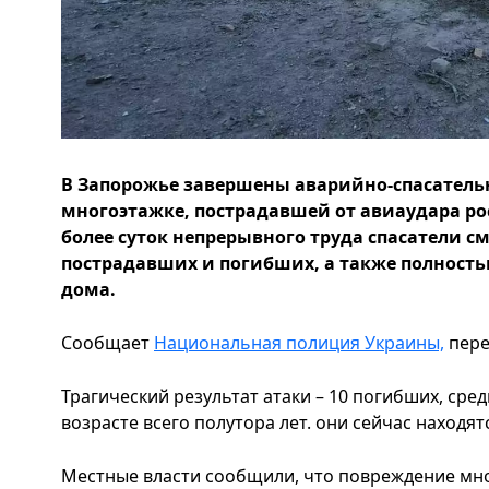
В Запорожье завершены аварийно-спасательн
многоэтажке, пострадавшей от авиаудара рос
более суток непрерывного труда спасатели с
пострадавших и погибших, а также полность
дома.
Сообщает
Национальная полиция Украины,
пере
Трагический результат атаки – 10 погибших, сре
возрасте всего полутора лет. они сейчас находя
Местные власти сообщили, что повреждение мно