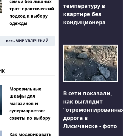
семьи без лишних
температуру в
трат: практический
квартире без
подход к выбору
кондиционера
одежды
- весь МИР УВЛЕЧЕНИЙ
ИК
Морозильные
В сети показали,
шкафы для
как выглядит
магазинов и
"отремонтированная"
супермаркетов:
дорога в
советы по выбору
Лисичанске - фото
Как модерировать