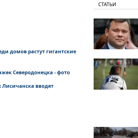
СТАТЬИ
еди домов растут гигантские
ажек Северодонецка - фото
х Лисичанска вводят