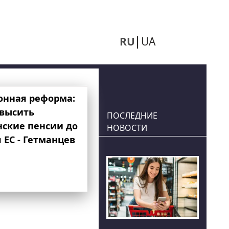
RU
UA
онная реформа:
овысить
ПОСЛЕДНИЕ
нские пенсии до
НОВОСТИ
 ЕС - Гетманцев