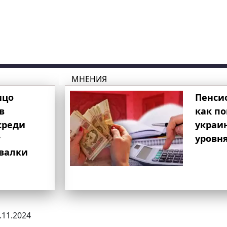
МНЕНИЯ
ицо
Пенси
в
как п
среди
украи
т
уровня
свалки
8.11.2024