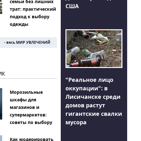
семьи без лишних
США
трат: практический
подход к выбору
одежды
- весь МИР УВЛЕЧЕНИЙ
ИК
"Реальное лицо
оккупации": в
Морозильные
Лисичанске среди
шкафы для
домов растут
магазинов и
гигантские свалки
супермаркетов:
мусора
советы по выбору
Как модерировать