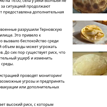
 на 16:00, села у реки Волчьей не
о за ситуацией продолжают
ет предоставлена дополнительная
е военные разрушили Терновскую
илище. Это привело к
то вызвало беспокойство среди
ой объем воды может угрожать
. До сих пор существует риск, что
ительный ущерб и изменить
 среды.
нистрацией проводят мониторинг
 возможные угрозы и предпринять
эвакуации или дополнительных
ет высокий риск, с которым