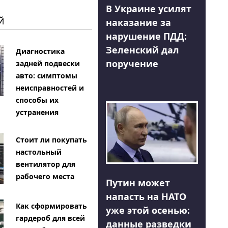
В Украине усилят
Й
наказание за
нарушение ПДД:
Зеленский дал
Диагностика
поручение
задней подвески
авто: симптомы
неисправностей и
способы их
устранения
Стоит ли покупать
настольный
вентилятор для
рабочего места
Путин может
напасть на НАТО
Как сформировать
уже этой осенью:
гардероб для всей
данные разведки