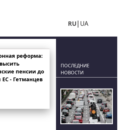
RU
UA
онная реформа:
овысить
ПОСЛЕДНИЕ
нские пенсии до
НОВОСТИ
 ЕС - Гетманцев