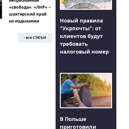
непризнанная
«свобода»: «ЛНР» –
шахтерский край
Новый правила
на издыхании
"Укрпочты": от
клиентов будут
- все СТАТЬИ
требовать
налоговый номер
В Польше
приготовили