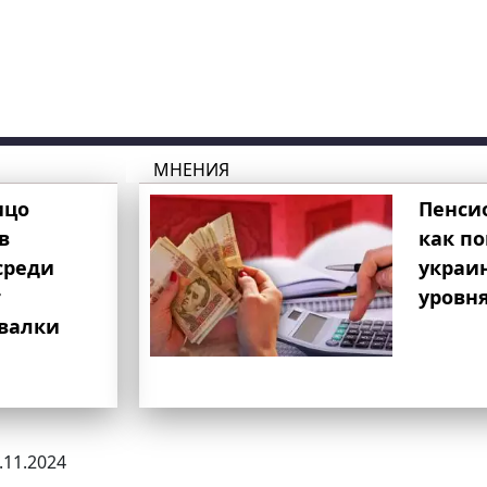
МНЕНИЯ
ицо
Пенси
в
как п
среди
украи
т
уровня
свалки
2.11.2024