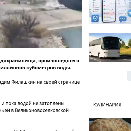
водохранилища, произошедшего
 миллионов кубометров воды.
адим Филашкин на своей странице
, и пока водой не затоплены
КУЛИНАРИЯ
чьей в Великоновоселковской