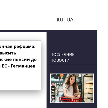
RU
UA
онная реформа:
овысить
ПОСЛЕДНИЕ
нские пенсии до
НОВОСТИ
 ЕС - Гетманцев