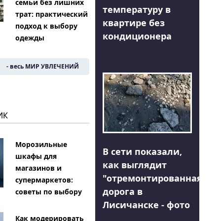
семьи без лишних
температуру в
трат: практический
квартире без
подход к выбору
кондиционера
одежды
- весь МИР УВЛЕЧЕНИЙ
ИК
Морозильные
В сети показали,
шкафы для
как выглядит
магазинов и
"отремонтированная"
супермаркетов:
дорога в
советы по выбору
Лисичанске - фото
Как модерировать