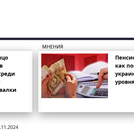
МНЕНИЯ
ицо
Пенси
в
как п
среди
украи
т
уровня
свалки
3.11.2024