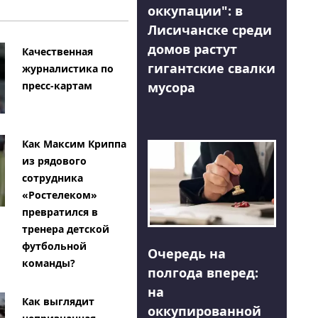
оккупации": в
Лисичанске среди
домов растут
Качественная
гигантские свалки
журналистика по
мусора
пресс-картам
Как Максим Криппа
из рядового
сотрудника
«Ростелеком»
превратился в
тренера детской
футбольной
Очередь на
команды?
полгода вперед:
на
Как выглядит
оккупированной