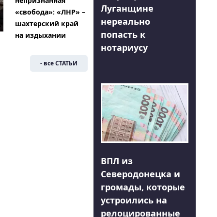
непризнанная
Луганщине
«свобода»: «ЛНР» –
нереально
шахтерский край
попасть к
на издыхании
нотариусу
- все СТАТЬИ
ВПЛ из
Северодонецка и
громады, которые
устроились на
релоцированные