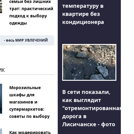
семьи без лишних
температуру в
трат: практический
квартире без
подход к выбору
кондиционера
одежды
- весь МИР УВЛЕЧЕНИЙ
ИК
Морозильные
В сети показали,
шкафы для
как выглядит
магазинов и
"отремонтированная"
супермаркетов:
дорога в
советы по выбору
Лисичанске - фото
Как модерировать