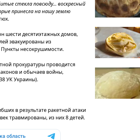
битые стекла повсюду… воскресный
торые принесла на нашу землю
тюх.
он шести десятиэтажных домов,
лей эвакуированы из
 Пункты несокрушимости.
стной прокуратуры проводится
законов и обычаев войны,
38 УК Украины).
ибших в результате ракетной атаки
овек травмированы, из них 8 детей.