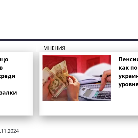
МНЕНИЯ
ицо
Пенси
в
как п
среди
украи
т
уровня
свалки
8.11.2024