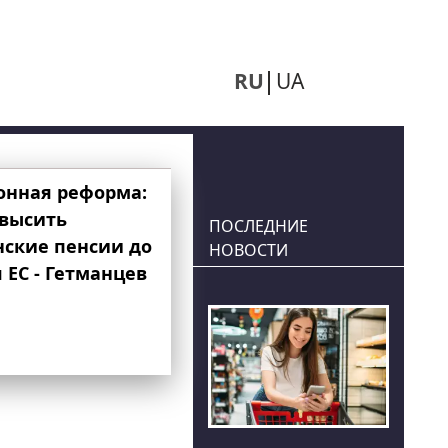
RU
UA
онная реформа:
овысить
ПОСЛЕДНИЕ
нские пенсии до
НОВОСТИ
 ЕС - Гетманцев