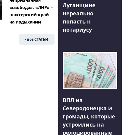
непризнанная
Луганщине
«свобода»: «ЛНР» –
нереально
шахтерский край
попасть к
на издыхании
нотариусу
- все СТАТЬИ
ВПЛ из
Северодонецка и
громады, которые
устроились на
релоцированные