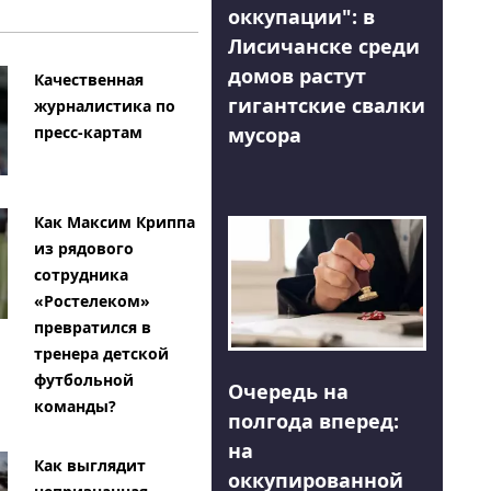
оккупации": в
Лисичанске среди
домов растут
Качественная
гигантские свалки
журналистика по
мусора
пресс-картам
Как Максим Криппа
из рядового
сотрудника
«Ростелеком»
превратился в
тренера детской
футбольной
Очередь на
команды?
полгода вперед:
на
Как выглядит
оккупированной