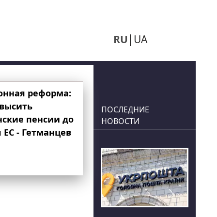
RU
UA
онная реформа:
овысить
ПОСЛЕДНИЕ
нские пенсии до
НОВОСТИ
 ЕС - Гетманцев