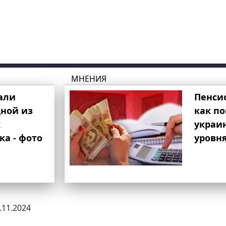
МНЕНИЯ
али
Пенси
ной из
как п
к
украи
ка - фото
уровня
9.11.2024