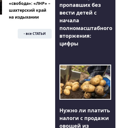
«свобода»: «ЛНР» –
пропавших без
шахтерский край
вести детей с
на издыхании
начала
полномасштабного
- все СТАТЬИ
вторжения:
цифры
Нужно ли платить
налоги с продажи
овощей из