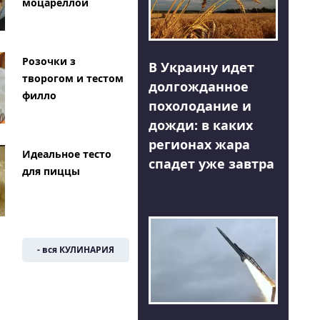
моцареллой
Розочки з
В Украину идет
творогом и тестом
долгожданное
филло
похолодание и
дожди: в каких
регионах жара
Идеальное тесто
спадет уже завтра
для пиццы
- вся КУЛИНАРИЯ