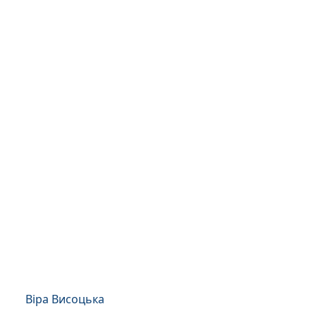
Віра Висоцька