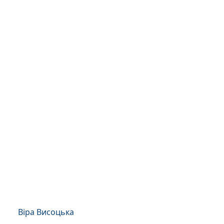
Віра Висоцька