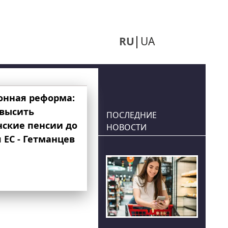
RU
UA
онная реформа:
овысить
ПОСЛЕДНИЕ
нские пенсии до
НОВОСТИ
 ЕС - Гетманцев