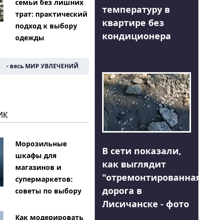
семьи без лишних
температуру в
трат: практический
квартире без
подход к выбору
кондиционера
одежды
- весь МИР УВЛЕЧЕНИЙ
ИК
Морозильные
В сети показали,
шкафы для
как выглядит
магазинов и
"отремонтированная"
супермаркетов:
дорога в
советы по выбору
Лисичанске - фото
Как модерировать