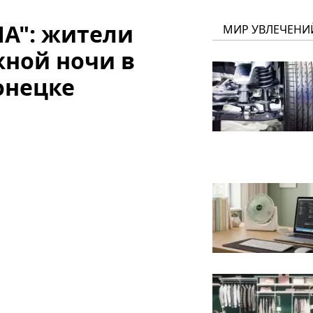
ЛА": жители
МИР УВЛЕЧЕНИ
жной ночи в
онецке