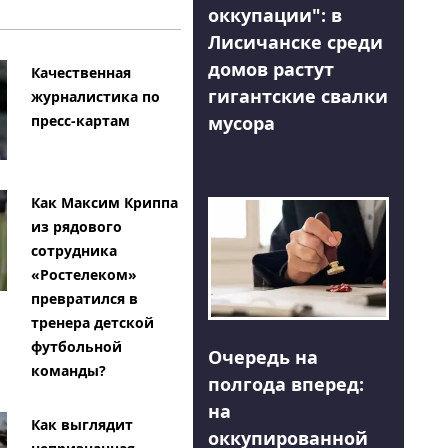
оккупации": в
Лисичанске среди
домов растут
Качественная
гигантские свалки
журналистика по
мусора
пресс-картам
Как Максим Криппа
из рядового
сотрудника
«Ростелеком»
превратился в
тренера детской
футбольной
Очередь на
команды?
полгода вперед:
на
Как выглядит
оккупированной