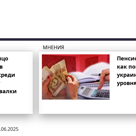
МНЕНИЯ
ицо
Пенси
в
как п
среди
украи
т
уровня
свалки
8.06.2025