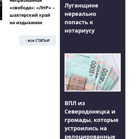
непризнанная
Луганщине
«свобода»: «ЛНР» –
нереально
шахтерский край
попасть к
на издыхании
нотариусу
- все СТАТЬИ
ВПЛ из
Северодонецка и
громады, которые
устроились на
релоцированные