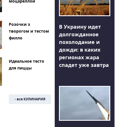
моцареллой
Розочки з
В Украину идет
творогом и тестом
долгожданное
филло
похолодание и
дожди: в каких
регионах жара
Идеальное тесто
спадет уже завтра
для пиццы
- вся КУЛИНАРИЯ