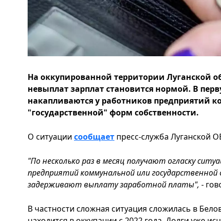
На оккупированной территории Луганской об
невыплат зарплат становится нормой. В перв
накапливаются у работников предприятий 
"государственной" форм собственности.
О ситуации
сообщает
пресс-служба Луганской ОВ
"По несколько раз в месяц получают огласку ситу
предприятий коммунальной или государственной 
задерживают выплату заработной платы",
- го
В частности сложная ситуация сложилась в Бело
находится в оккупации с 2022 года. Долги уже и