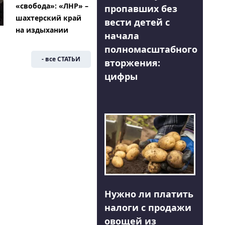
«свобода»: «ЛНР» –
пропавших без
шахтерский край
вести детей с
на издыхании
начала
полномасштабного
- все СТАТЬИ
вторжения:
цифры
Нужно ли платить
налоги с продажи
овощей из