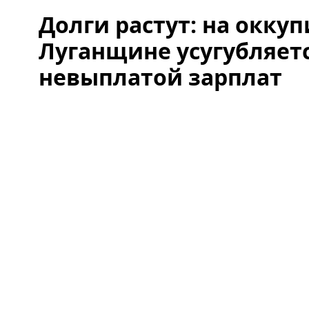
Долги растут: на окку
Луганщине усугубляетс
невыплатой зарплат