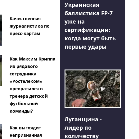
Украинская
баллистика FP-7
Качественная
уже на
журналистика по
сертификации:
пресс-картам
когда могут быть
первые удары
Как Максим Криппа
из рядового
сотрудника
«Ростелеком»
превратился в
тренера детской
футбольной
команды?
Луганщина -
лидер по
Как выглядит
количеству
непризнанная