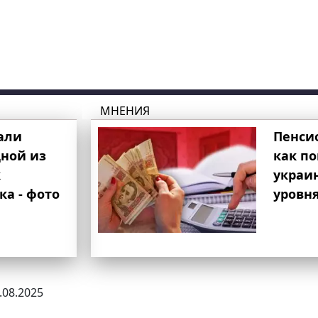
МНЕНИЯ
али
Пенси
ной из
как п
к
украи
ка - фото
уровня
9.08.2025