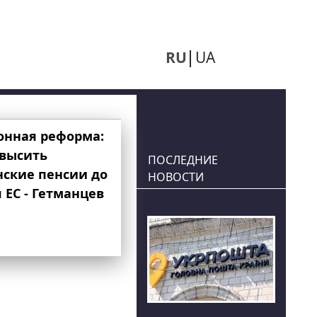
RU
UA
онная реформа:
овысить
ПОСЛЕДНИЕ
нские пенсии до
НОВОСТИ
 ЕС - Гетманцев