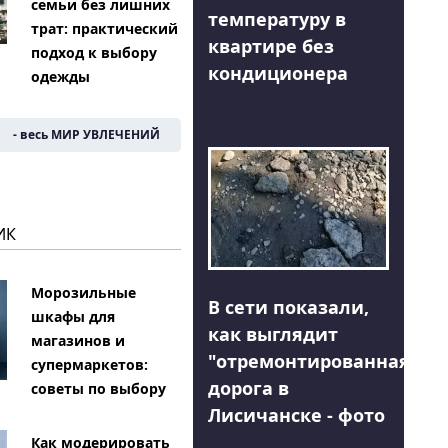
семьи без лишних
температуру в
трат: практический
квартире без
подход к выбору
кондиционера
одежды
- весь МИР УВЛЕЧЕНИЙ
ИК
Морозильные
В сети показали,
шкафы для
как выглядит
магазинов и
"отремонтированная"
супермаркетов:
дорога в
советы по выбору
Лисичанске - фото
Как модерировать