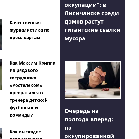
оккупации": в
Лисичанске среди
домов растут
Качественная
гигантские свалки
журналистика по
мусора
пресс-картам
Как Максим Криппа
из рядового
сотрудника
«Ростелеком»
превратился в
тренера детской
футбольной
Очередь на
команды?
полгода вперед:
на
Как выглядит
оккупированной