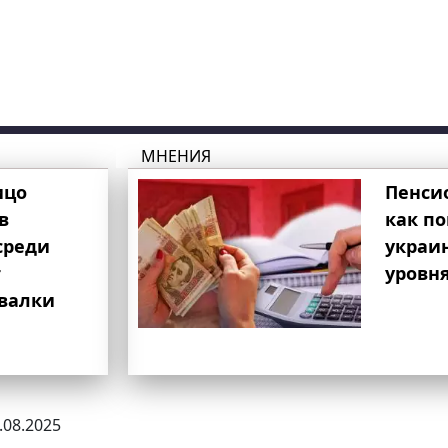
МНЕНИЯ
ицо
Пенси
в
как п
среди
украи
т
уровня
свалки
4.08.2025