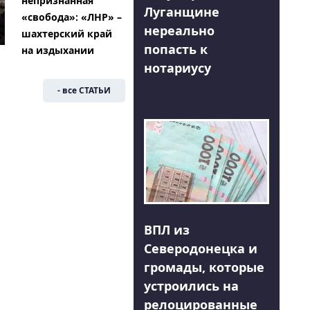
непризнанная
Луганщине
«свобода»: «ЛНР» –
нереально
шахтерский край
попасть к
на издыхании
нотариусу
- все СТАТЬИ
ВПЛ из
Северодонецка и
громады, которые
устроились на
релоцированные