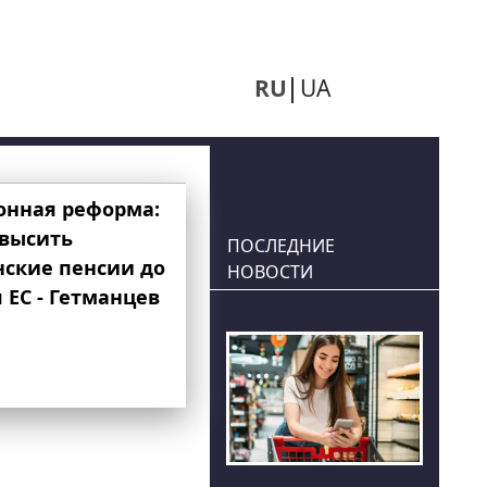
RU
UA
онная реформа:
овысить
ПОСЛЕДНИЕ
нские пенсии до
НОВОСТИ
 ЕС - Гетманцев