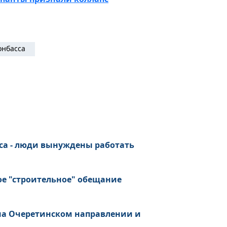
онбасса
са - люди вынуждены работать
ое "строительное" обещание
 на Очеретинском направлении и