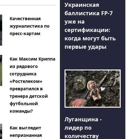
Украинская
баллистика FP-7
Качественная
уже на
журналистика по
сертификации:
пресс-картам
когда могут быть
первые удары
Как Максим Криппа
из рядового
сотрудника
«Ростелеком»
превратился в
тренера детской
футбольной
команды?
Луганщина -
лидер по
Как выглядит
количеству
непризнанная