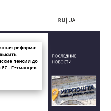
RU
UA
онная реформа:
овысить
ПОСЛЕДНИЕ
нские пенсии до
НОВОСТИ
 ЕС - Гетманцев