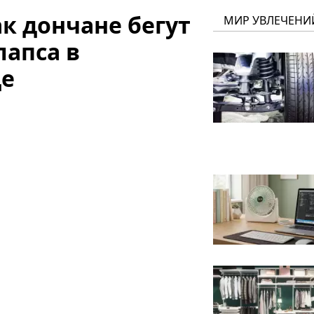
к дончане бегут
МИР УВЛЕЧЕНИ
лапса в
де