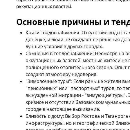
оккупационных властей.
Основные причины и тен
Кризис водоснабжения: Отсутствие воды ста
Донецке, и люди не ожидают ее решения до 
лучшие условия в других городах.
Сомнения в теплоснабжении: Несмотря на 
оккупационных властей, местные жители не 
полноценного отопительного сезона. Опыт 
создают атмосферу недоверия.
"Зимовочные туры": Если раньше жители вы
"пенсионных" или "паспортных" туров, то те
вынужденной миграции - "зимующие туры". Э
кризисе и отсутствии базовых коммунальных 
городе в настоящее выживание.
Близость к дому: Выбор Ростова и Таганрога
инфраструктуры, но и географической близ
оставаться поближе к своим домам и родным