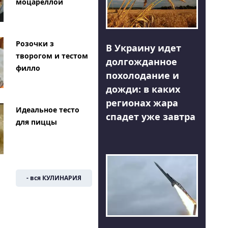
моцареллой
Розочки з
В Украину идет
творогом и тестом
долгожданное
филло
похолодание и
дожди: в каких
регионах жара
Идеальное тесто
спадет уже завтра
для пиццы
- вся КУЛИНАРИЯ