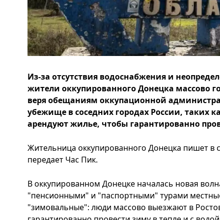
Из-за отсутствия водоснабжения и неопреде
жители оккупированного Донецка массово гот
веря обещаниям оккупационной администра
убежище в соседних городах России, таких как
арендуют жилье, чтобы гарантированно прове
Жительница оккупированного Донецка пишет в се
передает Час Пик.
В оккупированном Донецке началась новая волн
"пенсионными" и "паспортными" турами местны
"зимовальные": люди массово выезжают в Ростов
гарантированно провести зиму в тепле и с водо