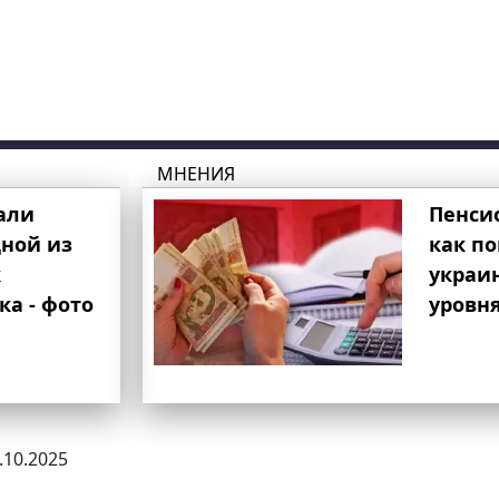
МНЕНИЯ
али
Пенси
ной из
как п
к
украи
ка - фото
уровня
1.10.2025