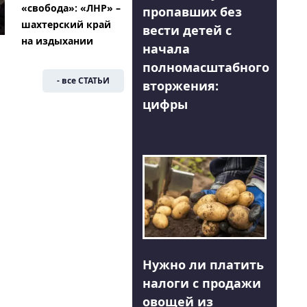
«свобода»: «ЛНР» –
пропавших без
шахтерский край
вести детей с
на издыхании
начала
полномасштабного
- все СТАТЬИ
вторжения:
цифры
Нужно ли платить
налоги с продажи
овощей из