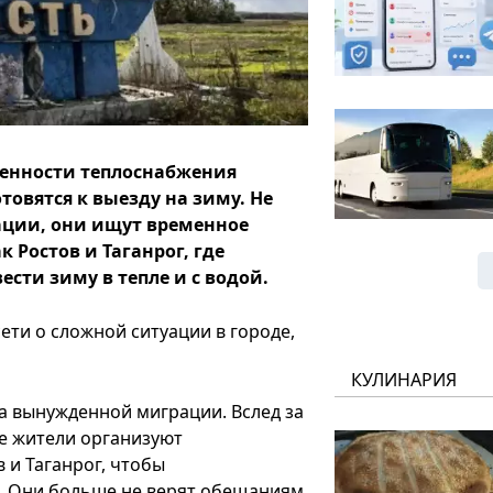
ленности теплоснабжения
овятся к выезду на зиму. Не
ции, они ищут временное
 Ростов и Таганрог, где
сти зиму в тепле и с водой.
ти о сложной ситуации в городе,
КУЛИНАРИЯ
а вынужденной миграции. Вслед за
е жители организуют
 и Таганрог, чтобы
й. Они больше не верят обещаниям