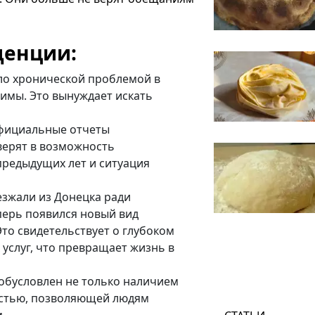
денции:
ло хронической проблемой в
зимы. Это вынуждает искать
официальные отчеты
верят в возможность
предыдущих лет и ситуация
езжали из Донецка ради
перь появился новый вид
то свидетельствует о глубоком
услуг, что превращает жизнь в
 обусловлен не только наличием
остью, позволяющей людям
.