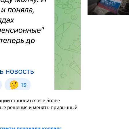
ации становится все более
ные решения и менять привычный
упанты признали коллапс