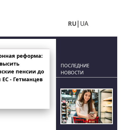
RU
UA
онная реформа:
овысить
ПОСЛЕДНИЕ
нские пенсии до
НОВОСТИ
 ЕС - Гетманцев