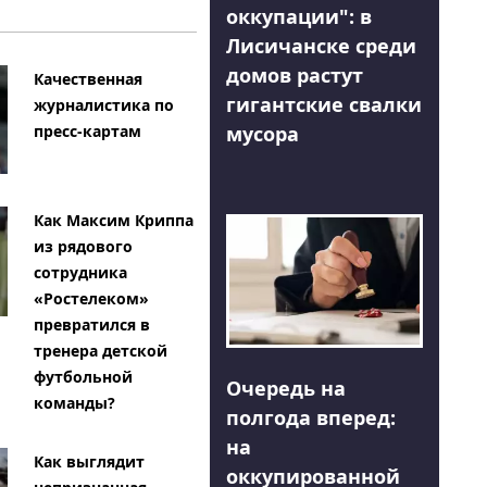
оккупации": в
Лисичанске среди
домов растут
Качественная
гигантские свалки
журналистика по
мусора
пресс-картам
Как Максим Криппа
из рядового
сотрудника
«Ростелеком»
превратился в
тренера детской
футбольной
Очередь на
команды?
полгода вперед:
на
Как выглядит
оккупированной