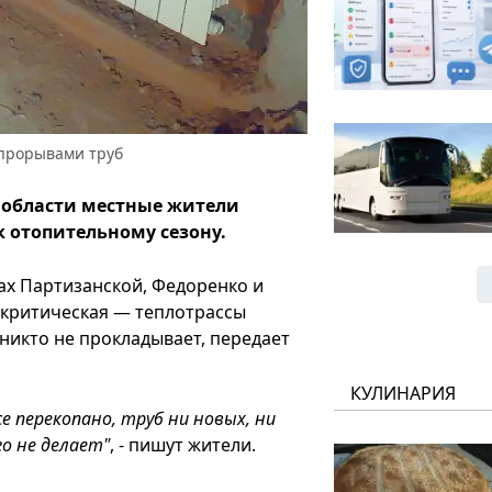
 прорывами труб
 области местные жители
к отопительному сезону.
цах Партизанской, Федоренко и
 критическая — теплотрассы
никто не прокладывает, передает
КУЛИНАРИЯ
се перекопано, труб ни новых, ни
о не делает"
, - пишут жители.