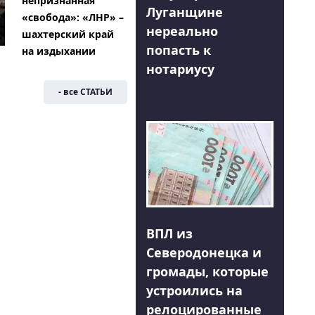
непризнанная
Луганщине
«свобода»: «ЛНР» –
нереально
шахтерский край
попасть к
на издыхании
нотариусу
- все СТАТЬИ
ВПЛ из
Северодонецка и
громады, которые
устроились на
релоцированные