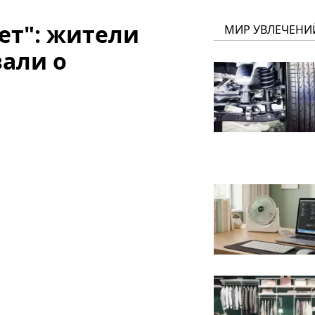
чет": жители
МИР УВЛЕЧЕНИ
зали о