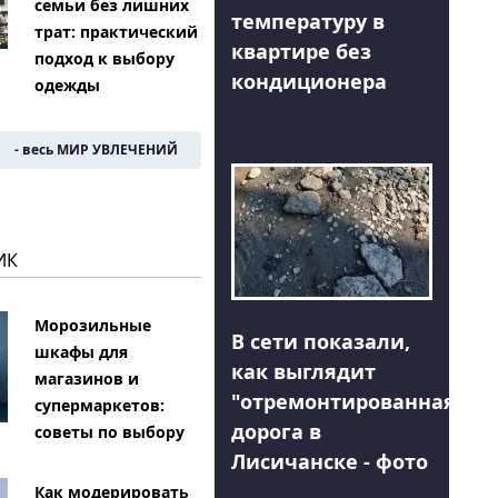
семьи без лишних
температуру в
трат: практический
квартире без
подход к выбору
кондиционера
одежды
- весь МИР УВЛЕЧЕНИЙ
ИК
Морозильные
В сети показали,
шкафы для
как выглядит
магазинов и
"отремонтированная"
супермаркетов:
дорога в
советы по выбору
Лисичанске - фото
Как модерировать