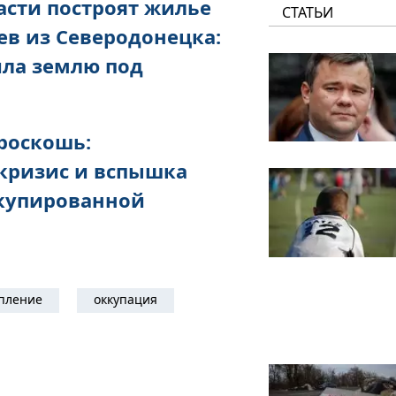
асти построят жилье
СТАТЬИ
ев из Северодонецка:
ила землю под
роскошь:
кризис и вспышка
ккупированной
пление
оккупация