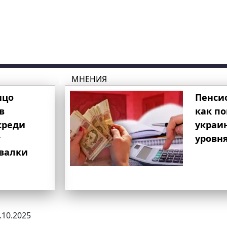
МНЕНИЯ
ицо
Пенси
в
как п
среди
украи
т
уровня
свалки
2.10.2025