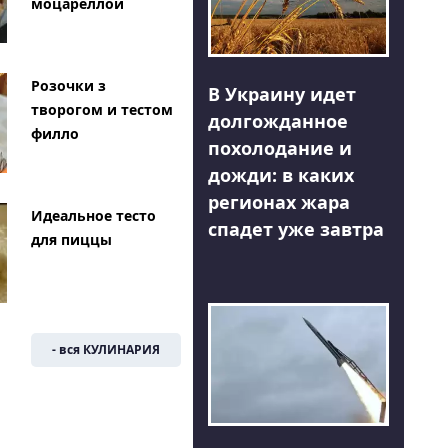
моцареллой
Розочки з
В Украину идет
творогом и тестом
долгожданное
филло
похолодание и
дожди: в каких
регионах жара
Идеальное тесто
спадет уже завтра
для пиццы
- вся КУЛИНАРИЯ