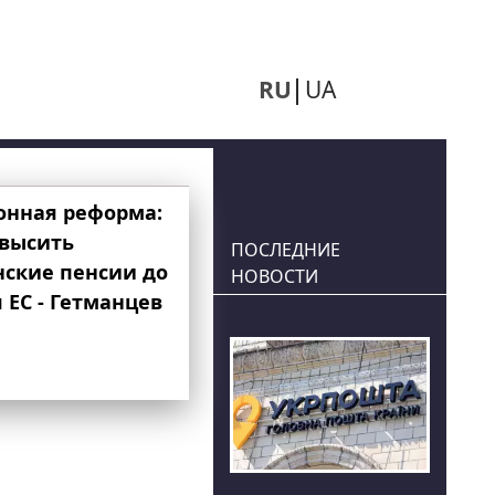
RU
UA
онная реформа:
овысить
ПОСЛЕДНИЕ
нские пенсии до
НОВОСТИ
 ЕС - Гетманцев