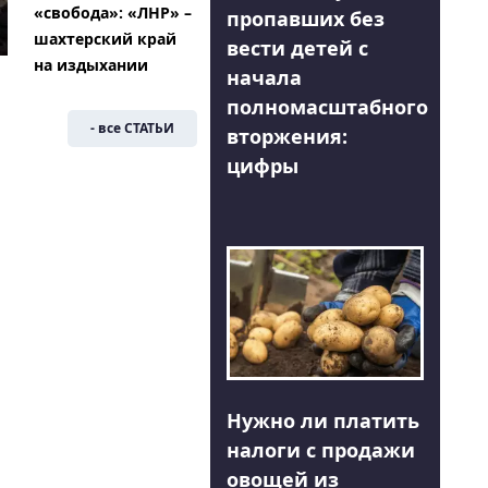
«свобода»: «ЛНР» –
пропавших без
шахтерский край
вести детей с
на издыхании
начала
полномасштабного
- все СТАТЬИ
вторжения:
цифры
Нужно ли платить
налоги с продажи
овощей из