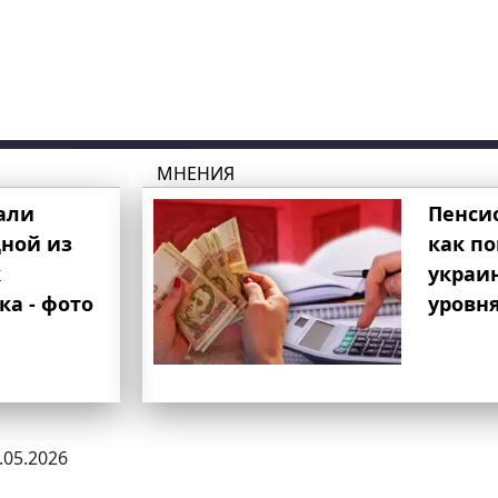
МНЕНИЯ
али
Пенси
ной из
как п
к
украи
ка - фото
уровня
6.05.2026