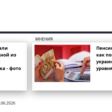
МНЕНИЯ
али
Пенси
ной из
как п
к
украи
ка - фото
уровня
8.06.2026