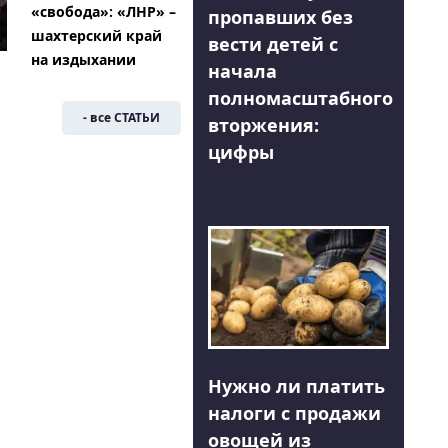
«свобода»: «ЛНР» –
пропавших без
шахтерский край
вести детей с
на издыхании
начала
полномасштабного
- все СТАТЬИ
вторжения:
цифры
Нужно ли платить
налоги с продажи
овощей из