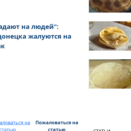
адают на людей":
донецка жалуются на
ак
Пожаловаться на
статью