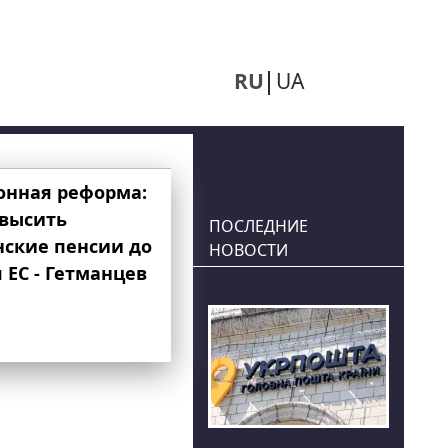
RU
UA
онная реформа:
овысить
ПОСЛЕДНИЕ
нские пенсии до
НОВОСТИ
 ЕС - Гетманцев