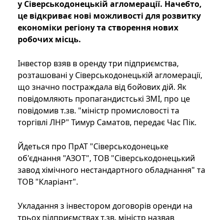
у Сіверськодонецькій агломерації. Начебто,
це відкриває нові можливості для розвитку
економіки регіону та створення нових
робочих місць.
Інвестор взяв в оренду три підприємства,
розташовані у Сіверськодонецькій агломерації,
що значно постраждала від бойових дій. Як
повідомляють пропагандистські ЗМІ, про це
повідомив т.зв. "міністр промисловості та
торгівлі ЛНР" Тимур Саматов, передає Час Пік.
Йдеться про ПрАТ "Сіверськодонецьке
об'єднання "АЗОТ", ТОВ "Сіверськодонецький
завод хімічного нестандартного обладнання" та
ТОВ "Кларіант".
Укладання з інвестором договорів оренди на
трьох підприємствах т.зв. міністр назвав