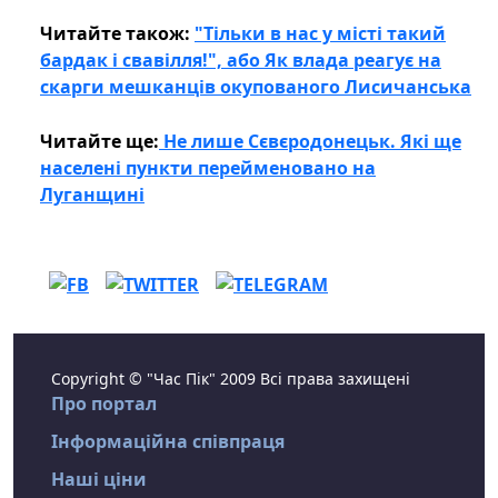
Читайте також:
"Тільки в нас у місті такий
бардак і свавілля!", або Як влада реагує на
скарги мешканців окупованого Лисичанська
Читайте ще:
Не лише Сєвєродонецьк. Які ще
населені пункти перейменовано на
Луганщині
Copyright © "Час Пік" 2009 Всі права захищені
Про портал
Інформаційна співпраця
Наші ціни