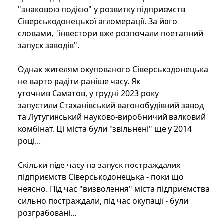
"знаковою подією" у розвитку підприємств
Сіверськодонецької агломерації. За його
словами, "інвестори вже розпочали поетапний
запуск заводів".
Однак жителям окупованого Сіверськодонецька
не варто радіти раніше часу. Як
уточнив Саматов, у грудні 2023 року
запустили Стаханівський вагонобудівний завод
та Лутугинський науково-виробничий валковий
комбінат. Ці міста були "звільнені" ще у 2014
році...
Скільки піде часу на запуск постраждалих
підприємств Сіверськодонецька - поки що
неясно. Під час "визволення" міста підприємства
сильно постраждали, під час окупації - були
розграбовані...