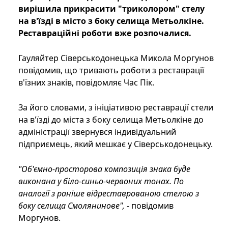
вирішила прикрасити "триколором" стелу
на в'їзді в місто з боку селища Метьолкіне.
Реставраційні роботи вже розпочалися.
Гауляйтер Сіверськодонецька Микола Моргунов
повідомив, що тривають роботи з реставрації
в'їзних знаків, повідомляє Час Пік.
За його словами, з ініціативою реставрації стели
на в'їзді до міста з боку селища Метьолкіне до
адміністрації звернувся індивідуальний
підприємець, який мешкає у Сіверськодонецьку.
"Об'ємно-просторова композиція знака буде
виконана у біло-синьо-червоних тонах. По
аналогії з раніше відреставрованою стелою з
боку селища Смолянинове",
- повідомив
Моргунов.