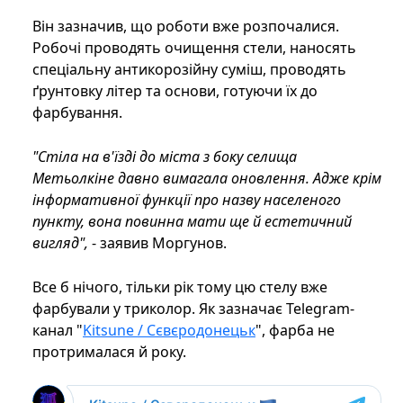
Він зазначив, що роботи вже розпочалися.
Робочі проводять очищення стели, наносять
спеціальну антикорозійну суміш, проводять
ґрунтовку літер та основи, готуючи їх до
фарбування.
"Стіла на в'їзді до міста з боку селища
Метьолкіне давно вимагала оновлення. Адже крім
інформативної функції про назву населеного
пункту, вона повинна мати ще й естетичний
вигляд",
- заявив Моргунов.
Все б нічого, тільки рік тому цю стелу вже
фарбували у триколор. Як зазначає Telegram-
канал "
Kitsune / Сєвєродонецьк
", фарба не
протрималася й року.