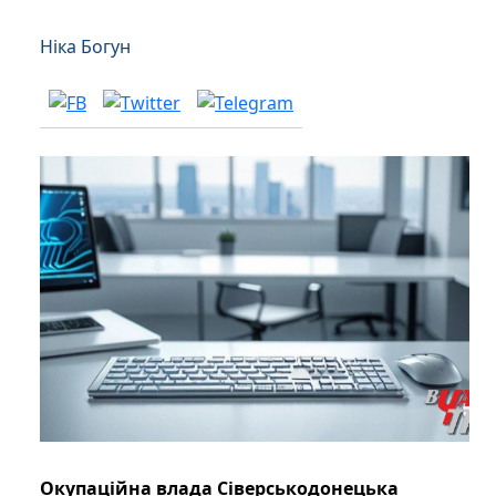
Ніка Богун
Окупаційна влада Сіверськодонецька