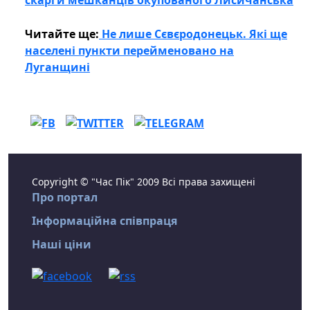
скарги мешканців окупованого Лисичанська
Читайте ще:
Не лише Сєвєродонецьк. Які ще
населені пункти перейменовано на
Луганщині
Copyright © "Час Пік" 2009 Всі права захищені
Про портал
Інформаційна співпраця
Наші ціни