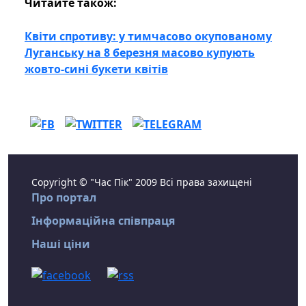
Читайте також:
Квіти спротиву: у тимчасово окупованому
Луганську на 8 березня масово купують
жовто-сині букети квітів
Copyright © "Час Пік" 2009 Всі права захищені
Про портал
Інформаційна співпраця
Наші ціни