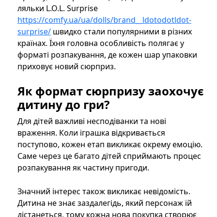
ляльки L.O.L. Surprise
https://comfy.ua/ua/dolls/brand__ldotodotldot-
surprise/
швидко стали популярними в різних
країнах. Їхня головна особливість полягає у
форматі розпакування, де кожен шар упаковки
приховує новий сюрприз.
Як формат сюрпризу заохочує
дитину до гри?
Для дітей важливі несподіванки та нові
враження. Коли іграшка відкривається
поступово, кожен етап викликає окрему емоцію.
Саме через це багато дітей сприймають процес
розпакування як частину пригоди.
Значний інтерес також викликає невідомість.
Дитина не знає заздалегідь, який персонаж їй
дістанеться, тому кожна нова покупка створює