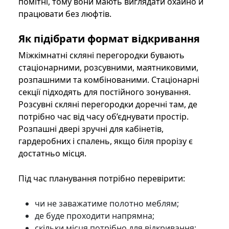
помітні, тому вони мають виглядати охайно й
працювати без люфтів.
Як підібрати формат відкривання
Міжкімнатні скляні перегородки бувають
стаціонарними, розсувними, маятниковими,
розпашними та комбінованими. Стаціонарні
секції підходять для постійного зонування.
Розсувні скляні перегородки доречні там, де
потрібно час від часу об’єднувати простір.
Розпашні двері зручні для кабінетів,
гардеробних і спалень, якщо біля прорізу є
достатньо місця.
Під час планування потрібно перевірити:
чи не заважатиме полотно меблям;
де буде проходити напрямна;
скільки місця потрібно для відкривання;