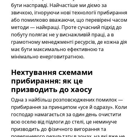
бути насправді. Найчастіше ми діємо за
звичкою, ігноруючи нові технології прибирання
або помилково вважаючи, що перевірені часом
методи — найкращі. Проте сучасний підхід до
побуту полягає не у виснажливій праці, а в
грамотному менеджменті ресурсів, де кожна дія
має бути максимально ефективною та
мінімально енерговитратною.
Нехтування схемами
прибирання: як це
призводить до хаосу
Одна з найбільш розповсюджених помилок —
прибирання за принципом «усе й одразу». Коли
господар намагається за один день очистити
всю оселю від підлоги до стелі, це неминуче
призводить до фізичного вигорання та
поверхневого результату в зонах, на які вже не