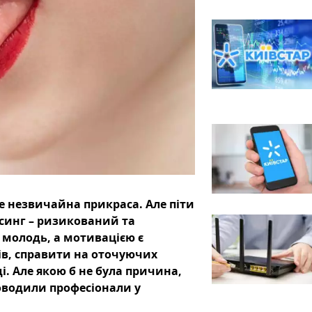
це незвичайна прикраса. Але піти
рсинг – ризикований та
 молодь, а мотивацією є
ів, справити на оточуючих
і. Але якою б не була причина,
оводили професіонали у