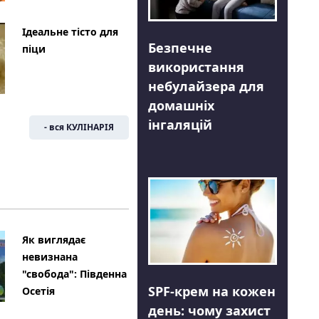
Ідеальне тісто для
Безпечне
піци
використання
небулайзера для
домашніх
інгаляцій
- вся КУЛІНАРІЯ
Як виглядає
невизнана
"свобода": Південна
SPF-крем на кожен
Осетія
день: чому захист