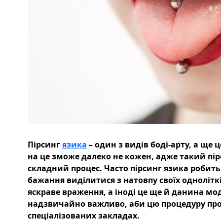
Пірсинг
язика
– один з видів боді-арту, а ще 
на це зможе далеко не кожен, адже такий пі
складний процес. Часто пірсинг язика робить
бажання виділитися з натовпу своїх однолітк
яскраве враження, а іноді це ще й данина мод
надзвичайно важливо, аби цю процедуру пр
спеціалізованих закладах.