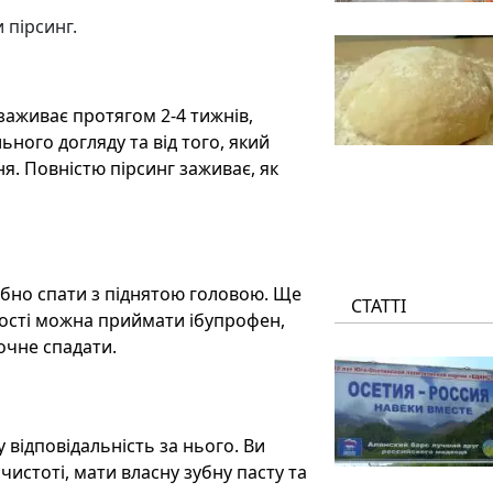
 пірсинг.
 заживає протягом 2-4 тижнів,
ного догляду та від того, який
я. Повністю пірсинг заживає, як
ібно спати з піднятою головою. Ще
СТАТТІ
ості можна приймати ібупрофен,
очне спадати.
у відповідальність за нього. Ви
чистоті, мати власну зубну пасту та