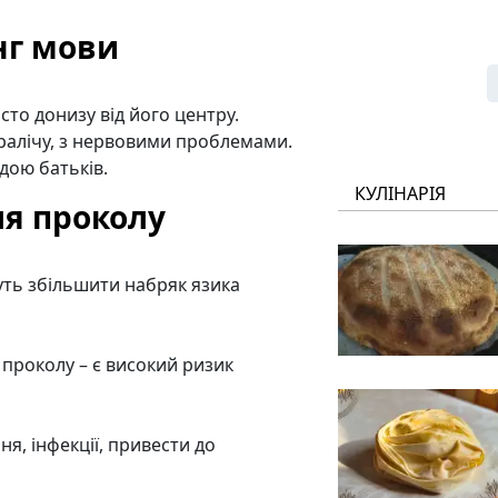
нг мови
сто донизу від його центру.
аралічу, з нервовими проблемами.
одою батьків.
КУЛІНАРІЯ
ля проколу
уть збільшити набряк язика
 проколу – є високий ризик
я, інфекції, привести до