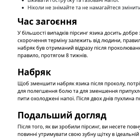
Вживати гостру їжу та газовані напої.
Ніколи не знімайте та не намагайтеся змінити
Час загоєння
У більшості випадків пірсинг язика досить добре
скорочення терміну залежить від людини, правиль
набряк був отриманий відразу після проколюванн
правило, протягом 8 тижнів.
Набряк
Щоб зменшити набряк язика після проколу, потр
для полегшення болю та для зменшення припухл
пити охолоджені напої. Після двох днів пухлина п
Подальший догляд
Після того, як ви зробили пірсинг, ви несете повн
повинні утримувати свою зубну щітку в ідеальній 