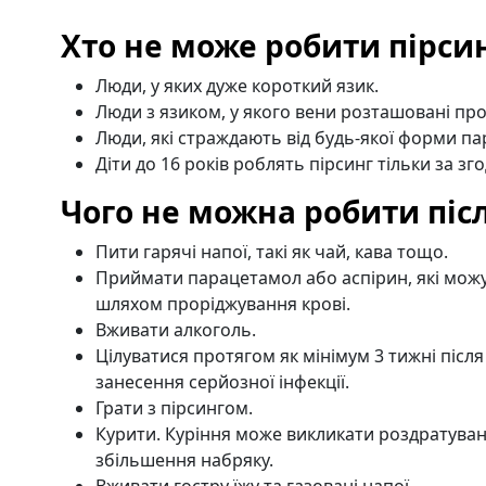
Хто не може робити пірси
Люди, у яких дуже короткий язик.
Люди з язиком, у якого вени розташовані про
Люди, які страждають від будь-якої форми п
Діти до 16 років роблять пірсинг тільки за зг
Чого не можна робити піс
Пити гарячі напої, такі як чай, кава тощо.
Приймати парацетамол або аспірин, які мож
шляхом проріджування крові.
Вживати алкоголь.
Цілуватися протягом як мінімум 3 тижні після
занесення серйозної інфекції.
Грати з пірсингом.
Курити. Куріння може викликати роздратуванн
збільшення набряку.