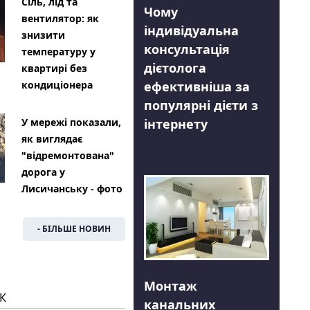
Сіль, лід та
Чому
вентилятор: як
індивідуальна
знизити
консультація
температуру у
дієтолога
квартирі без
ефективніша за
кондиціонера
популярні дієти з
інтернету
У мережі показали,
як виглядає
"відремонтована"
дорога у
Лисичанську - фото
- БІЛЬШЕ НОВИН
Монтаж
К
канальних