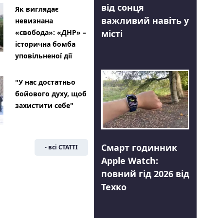
від сонця
Як виглядає
важливий навіть у
невизнана
місті
«свобода»: «ДНР» –
історична бомба
уповільненої дії
"У нас достатньо
бойового духу, щоб
захистити себе"
Смарт годинник
- всі СТАТТІ
Apple Watch:
повний гід 2026 від
Техко