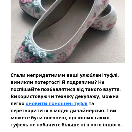
Стали непридатними ваші улюблені туфлі,
виникли потертості й подряпини? Не
поспішайте позбавлятися від такого взуття.
Використовуючи техніку декупажу, можна
легко
оновити поношені туфлі
та
перетворити їх в модні дизайнерські. І ви
можете бути впевнені, що інших таких
туфель не побачите більше ні в кого іншого.