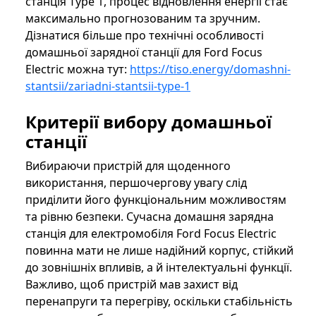
станція Type 1, процес відновлення енергії стає
максимально прогнозованим та зручним.
Дізнатися більше про технічні особливості
домашньої зарядної станції для Ford Focus
Electric можна тут:
https://tiso.energy/domashni-
stantsii/zariadni-stantsii-type-1
Критерії вибору домашньої
станції
Вибираючи пристрій для щоденного
використання, першочергову увагу слід
приділити його функціональним можливостям
та рівню безпеки. Сучасна домашня зарядна
станція для електромобіля Ford Focus Electric
повинна мати не лише надійний корпус, стійкий
до зовнішніх впливів, а й інтелектуальні функції.
Важливо, щоб пристрій мав захист від
перенапруги та перегріву, оскільки стабільність