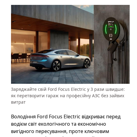
Заряджайте свій Ford Focus Electric у 3 рази швидше:
як перетворити гараж на професійну АЗС без зайвих
витрат
Володіння Ford Focus Electric відкриває перед
водієм світ екологічного та економічно
вигідного пересування, проте ключовим