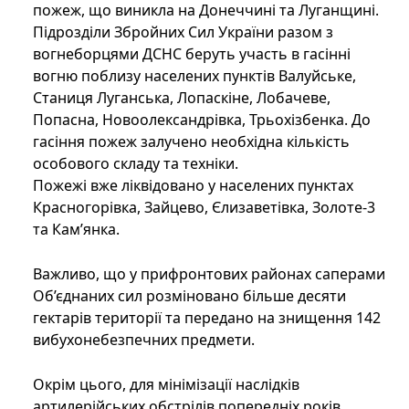
пожеж, що виникла на Донеччині та Луганщині.
Підрозділи Збройних Сил України разом з
вогнеборцями ДСНС беруть участь в гасінні
вогню поблизу населених пунктів Валуйське,
Станиця Луганська, Лопаскіне, Лобачеве,
Попасна, Новоолександрівка, Трьохізбенка. До
гасіння пожеж залучено необхідна кількість
особового складу та техніки.
Пожежі вже ліквідовано у населених пунктах
Красногорівка, Зайцево, Єлизаветівка, Золоте-3
та Кам’янка.
Важливо, що у прифронтових районах саперами
Об’єднаних сил розміновано більше десяти
гектарів території та передано на знищення 142
вибухонебезпечних предмети.
Окрім цього, для мінімізації наслідків
артилерійських обстрілів попередніх років