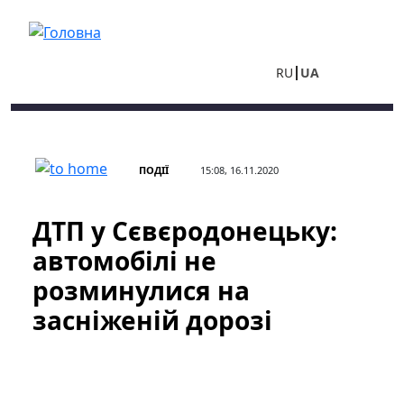
Перейти до основного вмісту
RU
UA
ПОДІЇ
15:08, 16.11.2020
ДТП у Сєвєродонецьку:
автомобілі не
розминулися на
засніженій дорозі