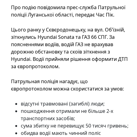
Про подію повідомила прес-служба Патрульної
поліції Луганської області, передає Час Пік.
Цього ранку у Сєвєродонецьку, на вул. Об’їзній,
зіткнулись Hyundai Sonata та ГАЗ 66 СПГ. За
поясненнями водіїв, водій ГАЗ не врахував
дорожню обстановку та скоїв зіткнення з
Hyundai. Водії прийняли рішення оформити ДТП
за європротоколом.
Патрульная поліція нагадує, що
європротоколом можна скористатися за умов:
відсутні травмовані (загиблі) люди;
пошкодження отримали не більше 2-х
транспортних засобів;
сума збитку не перевищує 50 тисяч гривень;
обидва водії мають чинний поліс