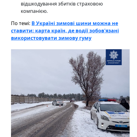
відшкодування збитків страховою
компанією.
По темі:
В Україні зимові шини можна не
ставити: карта країн, де водії зобов'язані
використовувати зимову гуму