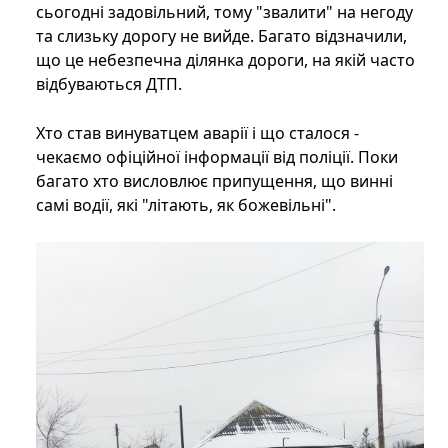
сьогодні задовільний, тому "звалити" на негоду
та слизьку дорогу не вийде. Багато відзначили,
що це небезпечна ділянка дороги, на якій часто
відбуваються ДТП.
Хто став винуватцем аварії і що сталося -
чекаємо офіційної інформації від поліції. Поки
багато хто висловлює припущення, що винні
самі водії, які "літають, як божевільні".