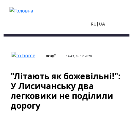
Перейти до основного вмісту
RU
UA
ПОДІЇ
14:43, 18.12.2020
"Літають як божевільні!":
У Лисичанську два
легковики не поділили
дорогу