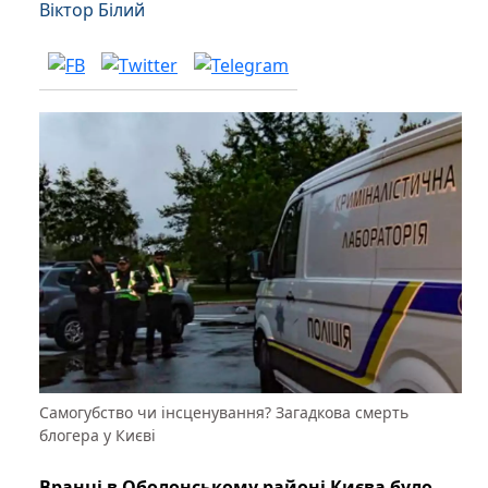
Віктор Білий
Самогубство чи інсценування? Загадкова смерть
блогера у Києві
Вранці в Оболонському районі Києва було