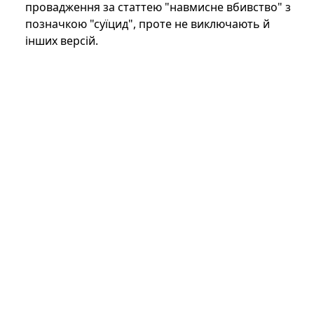
провадження за статтею "навмисне вбивство" з
позначкою "суїцид", проте не виключають й
інших версій.