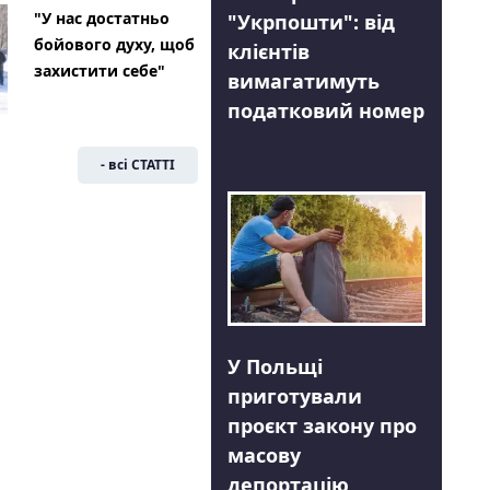
"У нас достатньо
"Укрпошти": від
бойового духу, щоб
клієнтів
захистити себе"
вимагатимуть
податковий номер
- всі СТАТТІ
У Польщі
приготували
проєкт закону про
масову
депортацію