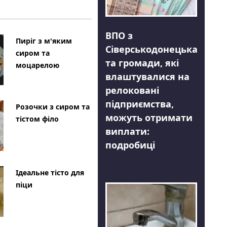
ВПО з
Пиріг з м'яким
Сіверськодонецька
сиром та
та громади, які
моцарелою
влаштувалися на
релоковані
підприємства,
Розочки з сиром та
можуть отримати
тістом філо
виплати:
подробиці
Ідеальне тісто для
піци