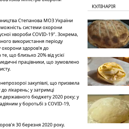
КУЛІНАРІЯ
івництва Степанова МОЗ України
оможність системи охорони
сної хвороби COVID-19". Зокрема,
вного використання періоду
 охорони здоров’я до
е, що близько 20% від усієї
 медичні працівники, що зумовлено
исту.
 непрозорої закупівлі, що призвела
 до лікарень; у затримці
и державного бюджету 2020 року; у
діяним у боротьбі з COVID-19,
ров'я 30 березня 2020 року.