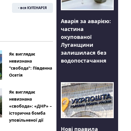
- вся КУЛІНАРІЯ
Аварія за аварією:
частина
окупованої
Луганщини
залишилася без
Як виглядає
водопостачання
невизнана
"свобода": Південна
Осетія
Як виглядає
невизнана
«свобода»: «ДНР» –
історична бомба
уповільненої дії
Нові правила