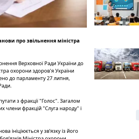
анови про звільнення міністра
рнення Верховної Ради України до
стра охорони здоров'я України
но до парламенту 27 липня,
Ради.
утати з фракції "Голос". Загалом
их члени фракцій "Слуга народу" і
ва ініціюється у зв’язку із його
ов’язків Міністра охорони