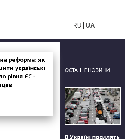
RU
UA
на реформа: як
ити українські
ОСТАННІ НОВИНИ
до рівня ЄС -
нцев
В Україні посилять