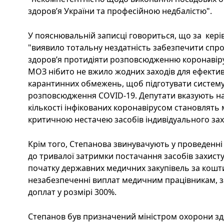
здоров’я України та професійною недбалістю".
У пояснювальній записці говориться, що за кер
"виявило тотальну нездатність забезпечити спр
здоров’я протидіяти розповсюдженню коронавіру
МОЗ нібито не вжило жодних заходів для ефекти
карантинних обмежень, щоб підготувати систему
розповсюдження COVID-19. Депутати вказують на т
кількості інфікованих коронавірусом становлять
критичною нестачею засобів індивідуального зах
Крім того, Степанова звинувачують у проведенні
до тривалої затримки постачання засобів захисту
початку державних медичних закупівель за кошт
незабезпеченні виплат медичним працівникам, за
доплат у розмірі 300%.
Степанов був призначений міністром охорони здо