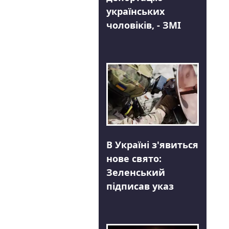
українських
чоловіків, - ЗМІ
В Україні з'явиться
нове свято:
Зеленський
підписав указ