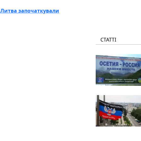
і Литва започаткували
СТАТТІ