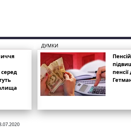
ДУМКИ
личчя
Пенсій
підвищ
 серед
пенсії 
туть
Гетма
валища
8.07.2020