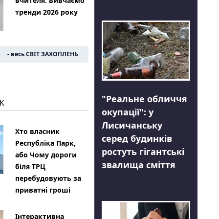
вчителя: вивчаємо
тренди 2026 року
- весь СВІТ ЗАХОПЛЕНЬ
"Реальне обличчя
К
окупації": у
Лисичанську
Хто власник
серед будинків
Республіка Парк,
ростуть гігантські
або Чому дороги
звалища сміття
біля ТРЦ
перебудовують за
приватні гроші
Інтерактивна