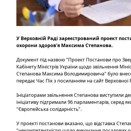
У Верховній Раді зареєстрований проект пост
охорони здоров'я Максима Степанова.
Документ під назвою "Проект Постанови про Зве
Кабінету Міністрів України щодо звільнення Міні
Степанова Максима Володимировича" було внесе
передає Час Пік з посиланням на сайт Верховної 
Ініціаторами звільнення Степанова виступили деп
ініціативу підтримали 96 парламентарів, серед як
"Європейська солідарність".
У проекті постанови вказано, що відставка Степано
"некомпетентністю щодо виконання посадових об