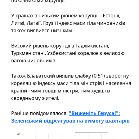
показниками корупції.
У країнах з низьким рівнем корупції - Естонії,
Литві, Латвії, Грузії індекс маси тіла чиновників
також виявився низьким.
Високий рівень корупції в Таджикистані,
Туркменістані, Узбекистані корелює з великою
вагою чиновників.
Також Блаватский виявив слабку (0,51) зворотну
кореляцію індексу маси тіла міністрів і населення
країни - чим товщі міністри, тим худіші в
середньому жителі.
Раніше повідомлялося:
"Виженіть Геруса!":
Зеленський відреагував на вимогу шахтарів