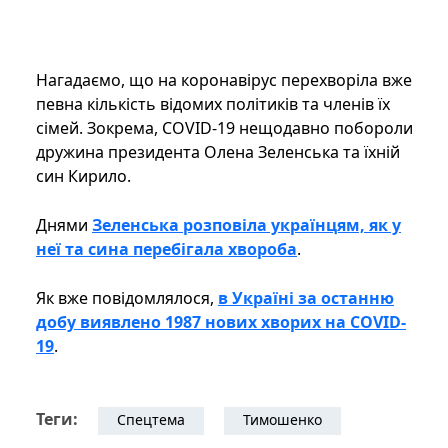
Нагадаємо, що на коронавірус перехворіла вже
певна кількість відомих політиків та членів їх
сімей. Зокрема, COVID-19 нещодавно побороли
дружина президента Олена Зеленська та їхній
син Кирило.
Днями
Зеленська розповіла українцям, як у
неї та сина перебігала хвороба
.
Як вже повідомлялося,
в Україні за останню
добу виявлено 1987 нових хворих на COVID-
19
.
Теги:
Спецтема
Тимошенко