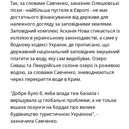
Так, за словами Савченко, заказник Олешківські
піски - найбільша пустеля в Європі - не має
достатнього фінансування від держави для
належного догляду за заповідними землями.
Заповідний комплекс Асканія Нова стикається із
колізією в українському законодавстві, а саме у
Водному кодексі України, де прописано, що
державний національний заповідник змушений
платити за воду, яку сам видобуває. Озеро
Сиваш та Лемурійське солоне озеро із рожевою
водою, за словами Савченко, зневоднюються
через перекриття води в Крим.
"Добре було б, якби влада теж бачила і
вирішувала ці глобальні проблеми, а не тільки
вішала лозунги на бордах про велике
будівництво туристичною Україною", -
зазначила Савченко.