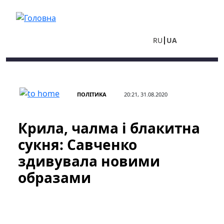
Перейти до основного вмісту
RU
UA
ПОЛІТИКА
20:21, 31.08.2020
Крила, чалма і блакитна
сукня: Савченко
здивувала новими
образами