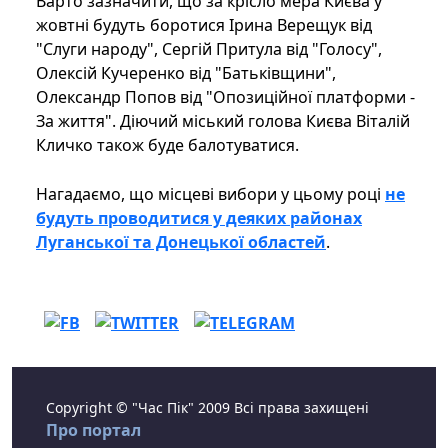
Варто зазначити, що за крісло мера Києва у
жовтні будуть боротися Ірина Верещук від
"Слуги народу", Сергій Притула від "Голосу",
Олексій Кучеренко від "Батьківщини",
Олександр Попов від "Опозиційної платформи -
За життя". Діючий міський голова Києва Віталій
Кличко також буде балотуватися.
Нагадаємо, що місцеві вибори у цьому році
не
будуть проводитися у деяких районах
Луганської та Донецької областей
.
Copyright © "Час Пік" 2009 Всі права захищені
Про портал