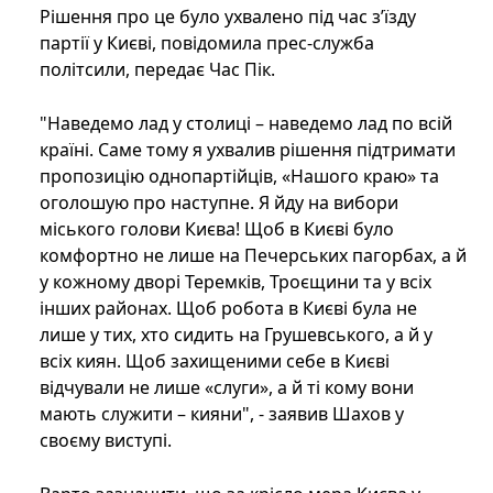
Рішення про це було ухвалено під час з’їзду
партії у Києві, повідомила прес-служба
політсили, передає Час Пік.
"Наведемо лад у столиці – наведемо лад по всій
країні. Саме тому я ухвалив рішення підтримати
пропозицію однопартійців, «Нашого краю» та
оголошую про наступне. Я йду на вибори
міського голови Києва! Щоб в Києві було
комфортно не лише на Печерських пагорбах, а й
у кожному дворі Теремків, Троєщини та у всіх
інших районах. Щоб робота в Києві була не
лише у тих, хто сидить на Грушевського, а й у
всіх киян. Щоб захищеними себе в Києві
відчували не лише «слуги», а й ті кому вони
мають служити – кияни", - заявив Шахов у
своєму виступі.