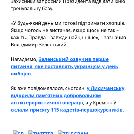
Захисники запросили Президента відвідати їхню
тренувальну базу.
«У будь-який день ми готові підтримати хлопців.
Якщо чогось не вистачає, якщо щось не так –
кажіть. Правда – завжди найцінніше», – зазначив
Володимир Зеленський.
Нагадаємо,
Зеленський озвучив перше
питання, яке поставлять українцям у день
виборів
.
Як вже повідомлялося, сьогодні
у Лисичанську
відкрили пам'ятник добровольцям
антитерористичної операції
, а у Кремінній
склали присягу 115 кадетів-першокурсників
.