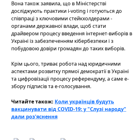
Вона також заявила, що в Міністерстві
досліджують практики i-voting і готуються до
співпраці з ключовими стейкхолдерами -
органами державної влади, щоб стати
драйвером процесу введення інтернет-виборів в
Україні із забезпеченням кібербезпеки і з
побудовою довіри громадян до таких виборів.
Крім цього, триває робота над юридичними
аспектами розвитку прямої демократії в Україні
та цифровізації процесу референдуму, а саме е-
збору підписів та е-голосування.
Читайте також:
Коли українців будуть
вакцинувати від COVID-19: у "Слузі народу"
дали роз'яснення