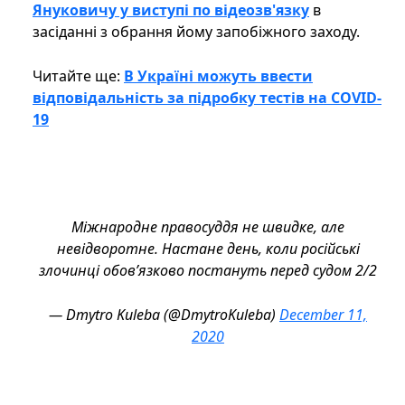
Януковичу у виступі по відеозв'язку
в
засіданні з обрання йому запобіжного заходу.
Читайте ще:
В Україні можуть ввести
відповідальність за підробку тестів на COVID-
19
Міжнародне правосуддя не швидке, але
невідворотне. Настане день, коли російські
злочинці обов’язково постануть перед судом 2/2
— Dmytro Kuleba (@DmytroKuleba)
December 11,
2020