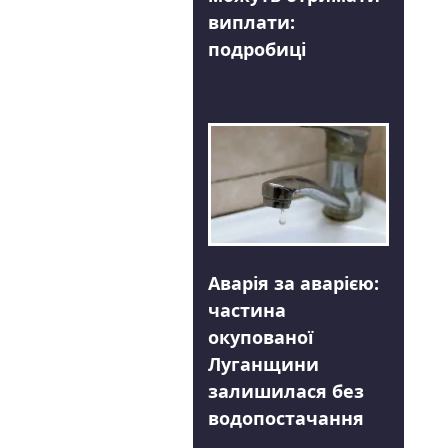
виплати:
подробиці
Аварія за аварією:
частина
окупованої
Луганщини
залишилася без
водопостачання