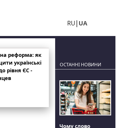
RU
UA
на реформа: як
ити українські
ОСТАННІ НОВИНИ
до рівня ЄС -
нцев
Чому слово