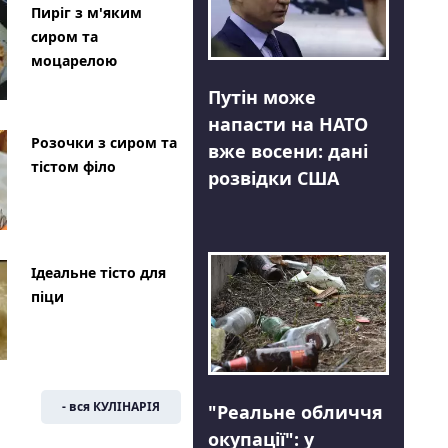
Пиріг з м'яким
сиром та
моцарелою
Путін може
напасти на НАТО
Розочки з сиром та
вже восени: дані
тістом філо
розвідки США
Ідеальне тісто для
піци
- вся КУЛІНАРІЯ
"Реальне обличчя
окупації": у