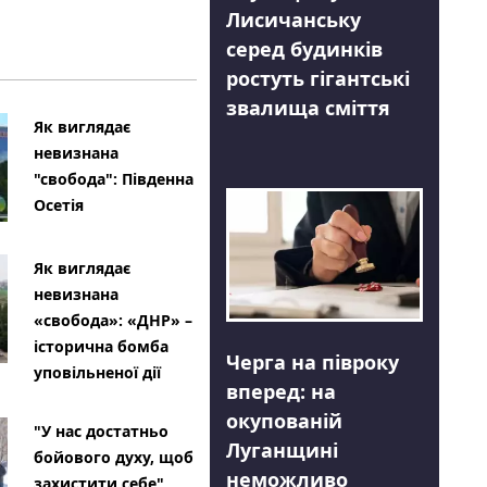
Лисичанську
серед будинків
ростуть гігантські
звалища сміття
Як виглядає
невизнана
"свобода": Південна
Осетія
Як виглядає
невизнана
«свобода»: «ДНР» –
історична бомба
Черга на півроку
уповільненої дії
вперед: на
окупованій
"У нас достатньо
Луганщині
бойового духу, щоб
неможливо
захистити себе"