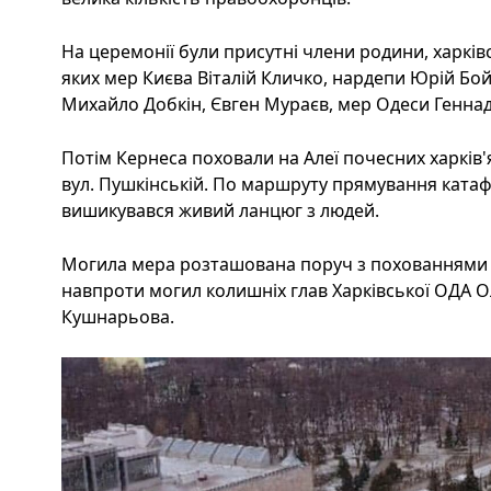
На церемонії були присутні члени родини, харків
яких мер Києва Віталій Кличко, нардепи Юрій Бо
Михайло Добкін, Євген Мураєв, мер Одеси Геннад
Потім Кернеса поховали на Алеї почесних харків'
вул. Пушкінській. По маршруту прямування катаф
вишикувався живий ланцюг з людей.
Могила мера розташована поруч з похованнями во
навпроти могил колишніх глав Харківської ОДА О
Кушнарьова.