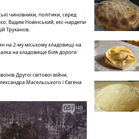
ські чиновники, політики, серед
йко, Вадим Новінський, екс-нардепи
ій Труханов.
ян на 2-му міському кладовищі на
алка на кладовище біля дороги
їнів Другої світової війни,
лександра Масельського і Євгена