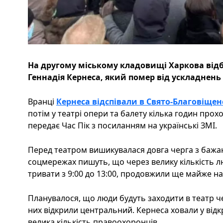
На другому міському кладовищі Харкова відб
Геннадія Кернеса, який помер від ускладнень 
Вранці
Кернеса відспівали в Свято-Благовіще
потім у театрі опери та балету кілька годин про
передає Час Пік з посиланням на українські ЗМІ.
Перед театром вишикувалася довга черга з баж
соцмережах пишуть, що через велику кількість 
тривати з 9:00 до 13:00, продовжили ще майже на
Планувалося, що люди будуть заходити в театр чер
них відкрили центральний. Кернеса ховали у відкр
велика кількість правоохоронців.