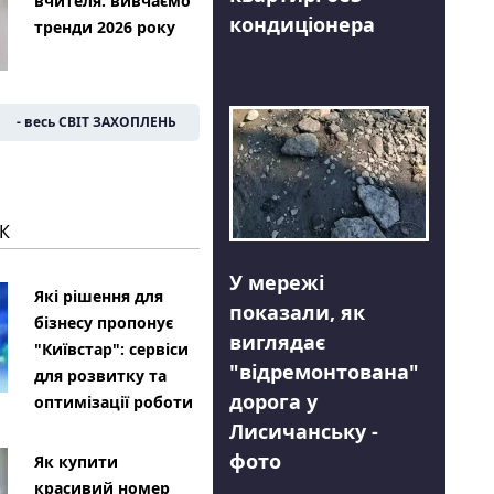
вчителя: вивчаємо
кондиціонера
тренди 2026 року
- весь СВІТ ЗАХОПЛЕНЬ
К
У мережі
Які рішення для
показали, як
бізнесу пропонує
виглядає
"Київстар": сервіси
"відремонтована"
для розвитку та
дорога у
оптимізації роботи
Лисичанську -
фото
Як купити
красивий номер