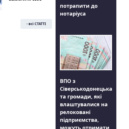
потрапити до
нотаріуса
- всі СТАТТІ
ВПО з
Сіверськодонецька
та громади, які
влаштувалися на
релоковані
підприємства,
можуть отримати