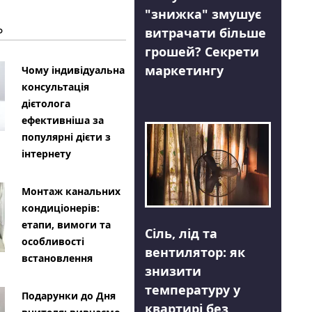
"знижка" змушує
Ь
витрачати більше
грошей? Секрети
маркетингу
Чому індивідуальна
консультація
дієтолога
ефективніша за
популярні дієти з
інтернету
Монтаж канальних
кондиціонерів:
етапи, вимоги та
Сіль, лід та
особливості
вентилятор: як
встановлення
знизити
температуру у
Подарунки до Дня
квартирі без