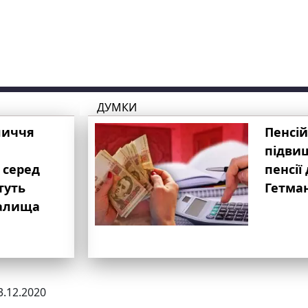
ДУМКИ
личчя
Пенсій
підвищ
 серед
пенсії 
туть
Гетма
валища
3.12.2020