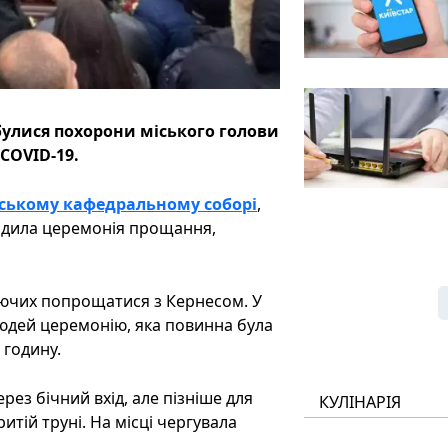
улися похорони міського голови
COVID-19.
нському кафедральному соборі
,
ходила церемонія прощання,
аючих попрощатися з Кернесом. У
людей церемонію, яка повинна була
 годину.
ез бічний вхід, але пізніше для
КУЛІНАРІЯ
итій труні. На місці чергувала