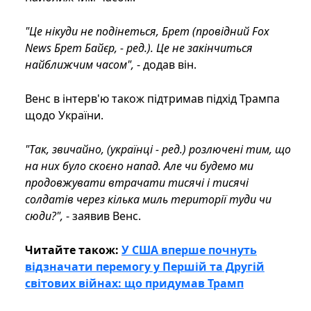
"Це нікуди не подінеться, Брет (провідний Fox
News Брет Байєр, - ред.). Це не закінчиться
найближчим часом",
- додав він.
Венс в інтерв'ю також підтримав підхід Трампа
щодо України.
"Так, звичайно, (українці - ред.) розлючені тим, що
на них було скоєно напад. Але чи будемо ми
продовжувати втрачати тисячі і тисячі
солдатів через кілька миль території туди чи
сюди?",
- заявив Венс.
Читайте також:
У США вперше почнуть
відзначати перемогу у Першій та Другій
світових війнах: що придумав Трамп