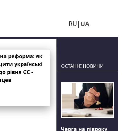
RU
UA
на реформа: як
ити українські
ОСТАННІ НОВИНИ
до рівня ЄС -
нцев
Черга на півроку