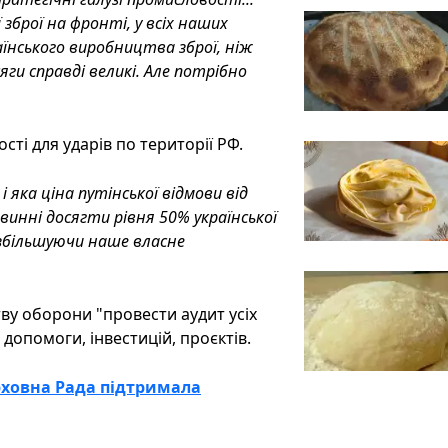
 зброї на фронті, у всіх наших
аїнського виробництва зброї, ніж
ги справді великі. Але потрібно
ті для ударів по території РФ.
і яка ціна путінської відмови від
инні досягти рівня 50% української
, збільшуючи наше власне
ву оборони "провести аудит усіх
опомоги, інвестицій, проєктів.
ерховна Рада підтримала