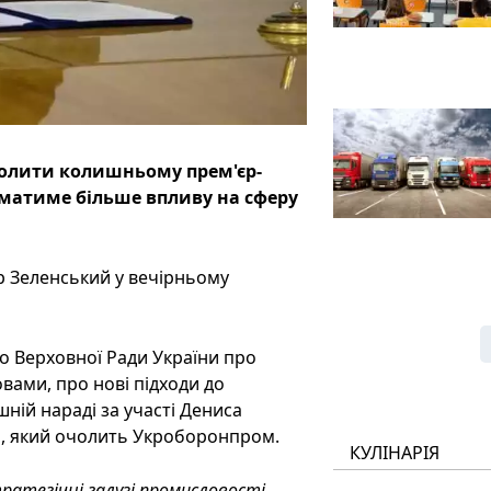
чолити колишньому прем'єр-
 матиме більше впливу на сферу
 Зеленський у вечірньому
о Верховної Ради України про
вами, про нові підходи до
ій нараді за участі Дениса
а, який очолить Укроборонпром.
КУЛІНАРІЯ
атегічні галузі промисловості...