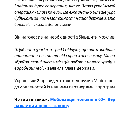
Завдання дуже конкретне, чітке. Зараз української
операціях - близько 40%. Це вже значно більше укр
будь-коли за час незалежності нашої держави. Обся
більше",
- сказав Зеленський.
Він наголосив на необхідності збільшити можливос
"Щоб вони (росіяни - ред.) відчули, що вони зробили 
припинення вогню та від справжнього миру. Ми пов
зброї за перші шість місяців роботи нового уряду
виробництво",
- заявила глава держави.
Український президент також доручив Міністерст
домовленостей із нашими партнерами": програм д
Читайте також:
Мобілізація чоловіків 60+: В
важливий проєкт закону