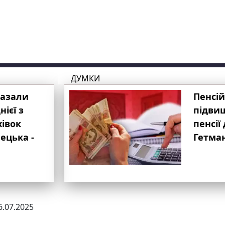
ДУМКИ
казали
Пенсій
ієї з
підвищ
хівок
пенсії 
ецька -
Гетма
6.07.2025