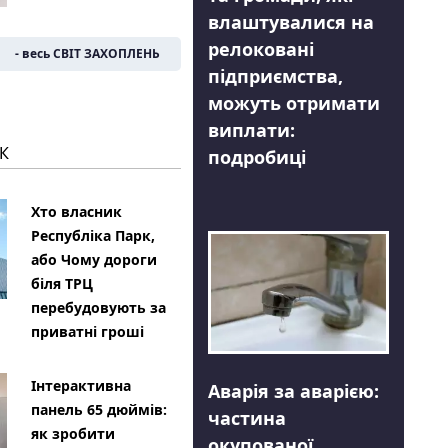
влаштувалися на
релоковані
- весь СВІТ ЗАХОПЛЕНЬ
підприємства,
можуть отримати
виплати:
К
подробиці
Хто власник
Республіка Парк,
або Чому дороги
біля ТРЦ
перебудовують за
приватні гроші
Інтерактивна
Аварія за аварією:
панель 65 дюймів:
частина
як зробити
окупованої