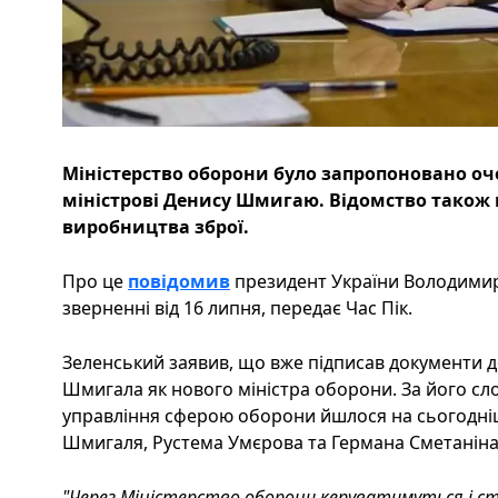
Міністерство оборони було запропоновано о
міністрові Денису Шмигаю. Відомство також
виробництва зброї.
Про це
повідомив
президент України Володимир
зверненні від 16 липня, передає Час Пік.
Зеленський заявив, що вже підписав документи д
Шмигала як нового міністра оборони. За його сло
управління сферою оборони йшлося на сьогоднішн
Шмигаля, Рустема Умєрова та Германа Сметанін
"Через Міністерство оборони керуватимуться і стр