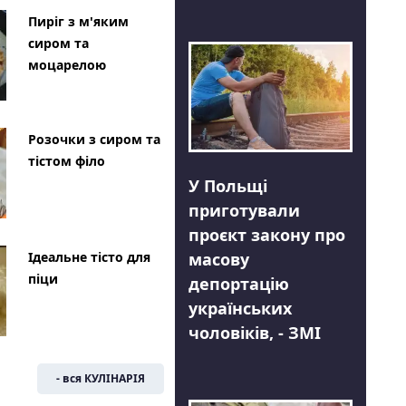
Пиріг з м'яким
сиром та
моцарелою
Розочки з сиром та
тістом філо
У Польщі
приготували
проєкт закону про
Ідеальне тісто для
масову
піци
депортацію
українських
чоловіків, - ЗМІ
- вся КУЛІНАРІЯ