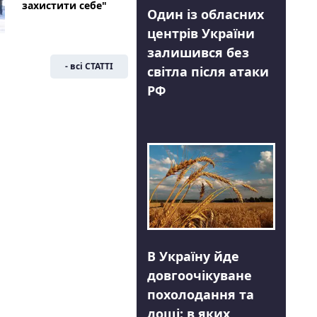
захистити себе"
Один із обласних
центрів України
залишився без
- всі СТАТТІ
світла після атаки
РФ
В Україну йде
довгоочікуване
похолодання та
дощі: в яких