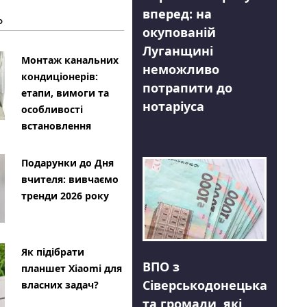
вперед: на
Ь
окупованій
Луганщині
Монтаж канальних
неможливо
кондиціонерів:
потрапити до
етапи, вимоги та
нотаріуса
особливості
встановлення
Подарунки до Дня
вчителя: вивчаємо
тренди 2026 року
Як підібрати
ВПО з
планшет Xiaomi для
Сіверськодонецька
власних задач?
та громади, які