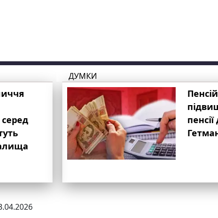
ДУМКИ
личчя
Пенсій
підвищ
 серед
пенсії 
туть
Гетма
валища
3.04.2026