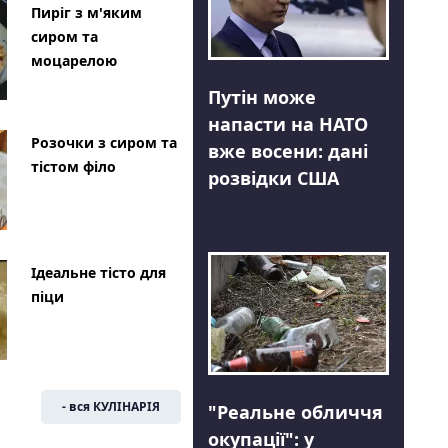
Пиріг з м'яким
сиром та
моцарелою
Путін може
напасти на НАТО
Розочки з сиром та
вже восени: дані
тістом філо
розвідки США
Ідеальне тісто для
піци
- вся КУЛІНАРІЯ
"Реальне обличчя
окупації": у