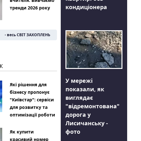
вчителя: вивчаємо
кондиціонера
тренди 2026 року
- весь СВІТ ЗАХОПЛЕНЬ
К
У мережі
Які рішення для
показали, як
бізнесу пропонує
виглядає
"Київстар": сервіси
"відремонтована"
для розвитку та
дорога у
оптимізації роботи
Лисичанську -
фото
Як купити
красивий номер