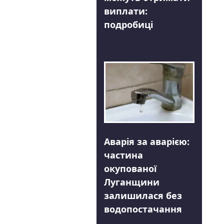
виплати:
подробиці
Аварія за аварією:
частина
окупованої
Луганщини
залишилася без
водопостачання