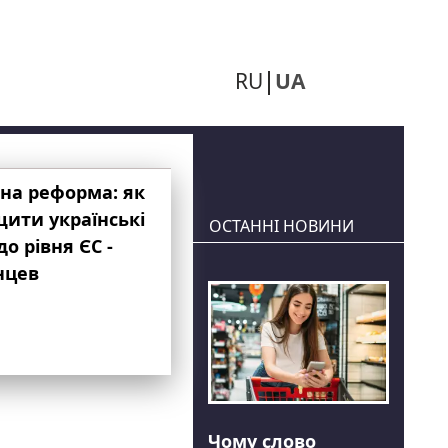
RU
UA
на реформа: як
ити українські
ОСТАННІ НОВИНИ
до рівня ЄС -
нцев
Чому слово