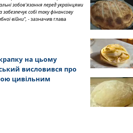
альні зобов'язання перед українцями
 забезпечує собі таку фінансову
бної війни",
- зазначив глава
 крапку на цьому
нський висловився про
рою цивільним