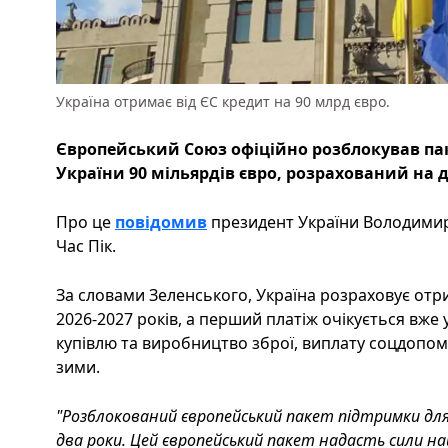
Україна отримає від ЄС кредит на 90 млрд євро.
Європейський Союз офіційно розблокував па
України 90 мільярдів євро, розрахований на 
Про це
повідомив
президент України Володимир
Час Пік.
За словами Зеленського, Україна розраховує от
2026-2027 років, а перший платіж очікується вже у
купівлю та виробництво зброї, виплату соцдопом
зими.
"Розблокований європейський пакет підтримки для У
два роки. Цей європейський пакет надасть сили наш