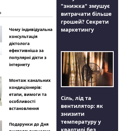
"знижка" змушує
Ь
витрачати більше
грошей? Секрети
маркетингу
Чому індивідуальна
консультація
дієтолога
ефективніша за
популярні дієти з
інтернету
Монтаж канальних
кондиціонерів:
етапи, вимоги та
Сіль, лід та
особливості
вентилятор: як
встановлення
знизити
температуру у
Подарунки до Дня
квартирі без