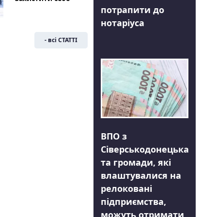
потрапити до
нотаріуса
- всі СТАТТІ
ВПО з
Сіверськодонецька
та громади, які
влаштувалися на
релоковані
підприємства,
можуть отримати