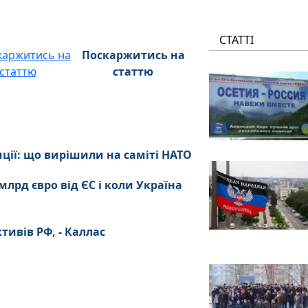
СТАТТІ
Поскаржитись на
статтю
иції: що вирішили на саміті НАТО
млрд євро від ЄС і коли Україна
тивів РФ, - Каллас