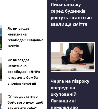
Лисичанську
серед будинків
ростуть гігантські
звалища сміття
Як виглядає
невизнана
"свобода": Південна
Осетія
Як виглядає
невизнана
«свобода»: «ДНР» –
історична бомба
Черга на півроку
уповільненої дії
вперед: на
окупованій
"У нас достатньо
Луганщині
бойового духу, щоб
неможливо
захистити себе"