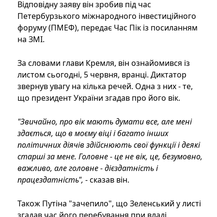
Відповідну заяву він зробив під час
Петербурзького міжнародного інвестиційного
форуму (ПМЕФ), передає Час Пік із посиланням
на ЗМІ.
За словами глави Кремля, він ознайомився із
листом сьогодні, 5 червня, вранці. Диктатор
звернув увагу на кілька речей. Одна з них - те,
що президент України згадав про його вік.
"Звичайно, про вік мають думати все, але мені
здається, що в моєму віці і багато інших
політичних діячів здійснюють свої функції і деякі
старші за мене. Головне - це не вік, це, безумовно,
важливо, але головне - дієздатність і
працездатність",
- сказав він.
Також Путіна "зачепило", що Зеленський у листі
згадав час його перебування при владі.