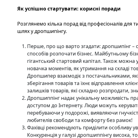
Як успішно стартувати: корисні поради
Розглянемо кілька порад від професіоналів для т
шлях у дропшипінгу.
Перше, про що варто згадати: дропшипінг – 
способів розпочати бізнес. Майбутньому біз
гігантський стартовий капітал. Також можна 
новачка моментів, як утримання на складі то
Дропшипер взаємодіє з постачальниками, які
зберігання товарів та їхнє відправлення кліє
залишків товарів, які складно розпродати, зн
Дропшиппінг надає унікальну можливість пра
доступом до Інтернету. Люди можуть керувати
перебуваючи у подорожі, виявляючи гнучкіст
любителів свободи та комфорту без рамок!
Фахівці рекомендують приділити особливу ув
Конкуренція у галузі дропшиппінгу висока, 