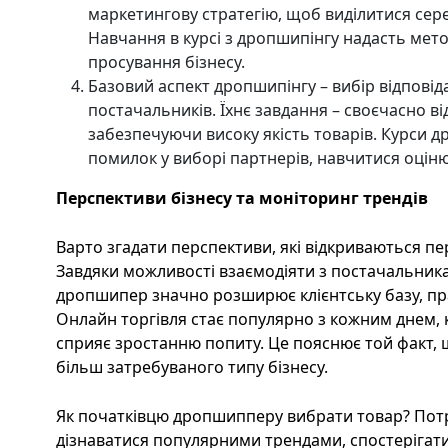
маркетингову стратегію, щоб виділитися сере
Навчання в курсі з дропшипінгу надасть мето
просування бізнесу.
Базовий аспект дропшипінгу – вибір відповід
постачальників. Їхнє завдання – своєчасно в
забезпечуючи високу якість товарів. Курси 
помилок у виборі партнерів, навчитися оціню
Перспективи бізнесу та моніторинг трендів
Варто згадати перспективи, які відкриваються 
Завдяки можливості взаємодіяти з постачальникам
дропшипер значно розширює клієнтську базу, пр
Онлайн торгівля стає популярно з кожним днем, 
сприяє зростанню попиту. Це пояснює той факт, 
більш затребуваного типу бізнесу.
Як початківцю дропшипперу вибрати товар? Потр
дізнаватися популярними трендами, спостерігат