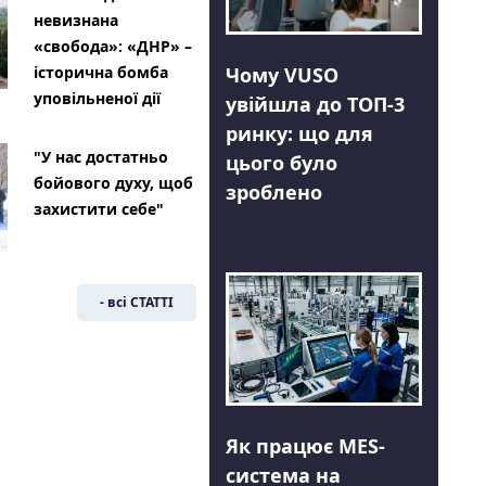
невизнана
«свобода»: «ДНР» –
Чому VUSO
історична бомба
уповільненої дії
увійшла до ТОП-3
ринку: що для
"У нас достатньо
цього було
бойового духу, щоб
зроблено
захистити себе"
- всі СТАТТІ
Як працює MES-
система на