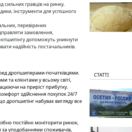
д сильних гравців на ринку.
дики, інструменти для успішного
альних, перевірених
ідправляти замовлення,
дропшипінгу допоможуть уникнути
вати надійність постачальників.
перед дропшиперами-початківцями.
СТАТТІ
и та клієнтами у всьому світі,
ацюючи на приріст прибутку.
комфорт здійснення покупок 24/7
що дропшипінг набуває вигляду все
ібно постійно моніторити ринок,
и за уподобаннями споживачів,