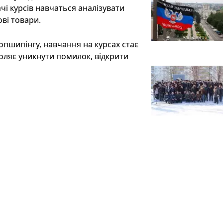
і курсів навчаться аналізувати
ві товари.
опшипінгу, навчання на курсах стає
оляє уникнути помилок, відкрити