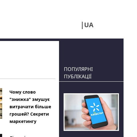
UA
RU
ПОПУЛЯРНІ
ПУБЛІКАЦІЇ
Чому слово
"знижка" змушує
витрачати більше
грошей? Секрети
маркетингу