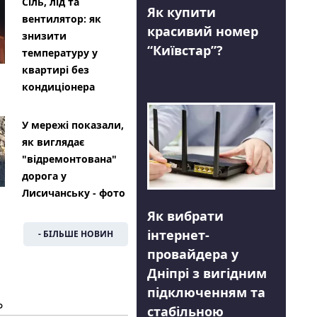
Сіль, лід та
Як купити
вентилятор: як
красивий номер
знизити
“Київстар”?
температуру у
квартирі без
кондиціонера
У мережі показали,
як виглядає
"відремонтована"
дорога у
Лисичанську - фото
Як вибрати
інтернет-
- БІЛЬШЕ НОВИН
провайдера у
Дніпрі з вигідним
підключенням та
Ь
стабільною