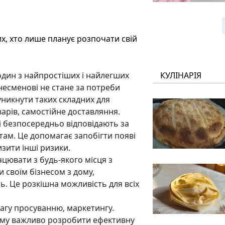
их, хто лише планує розпочати свій
один з найпростіших і найлегших
КУЛІНАРІЯ
несменові не стане за потреби
уникнути таких складних для
варів, самостійне доставляння.
 безпосередньо відповідають за
нтам. Це допомагає запобігти появі
изити інші ризики.
цювати з будь-якого місця з
 своїм бізнесом з дому,
ь. Це розкішна можливість для всіх
агу просуванню, маркетингу.
тому важливо розробити ефективну