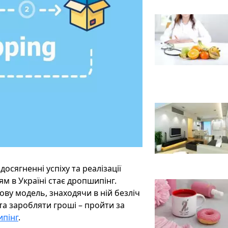
осягненні успіху та реалізації
м в Україні стає дропшипінг.
ову модель, знаходячи в ній безліч
та заробляти гроші – пройти за
ипінг
.