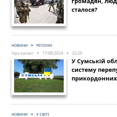
громадян, люд
сталося?
НОВИНИ
РЕГІОНИ
17:08:2024
22:20
Гера Кисмет
У Сумській об
систему переп
прикордонних
НОВИНИ
У СВІТІ