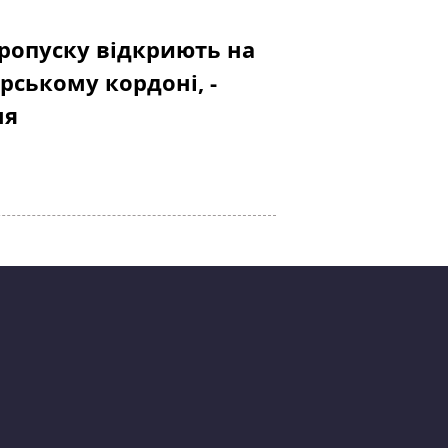
ропуску відкриють на
рському кордоні, -
ня