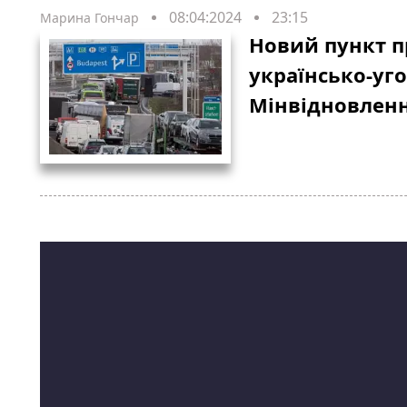
08:04:2024
23:15
Марина Гончар
Новий пункт п
українсько-уго
Мінвідновлен