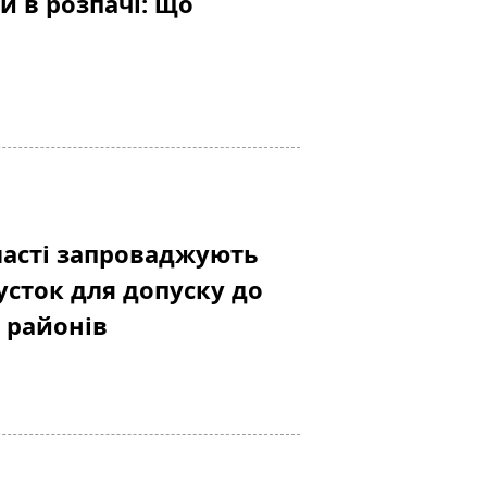
и в розпачі: що
ласті запроваджують
усток для допуску до
 районів