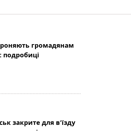
ороняють громадянам
е: подробиці
ьк закрите для в'їзду