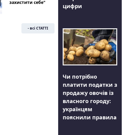
захистити себе"
цифри
- всі СТАТТІ
Чи потрібно
платити податки з
продажу овочів із
власного городу:
українцям
пояснили правила