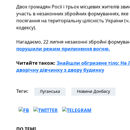
Двох громадян Росії і трьох місцевих жителів зв
участь в незаконних збройних формуваннях, яке п
посягання на територіальну цілісність України (ч. 
кодексу).
Нагадаємо, 22 липня незаконні збройні формуван
порушили режим припинення вогню.
Читайте також:
Знайшли обгризене тіло: На
дворічну дівчинку з двору будинку
Теги:
Луганська
Новини Донбасу
ПО ТЕМІ