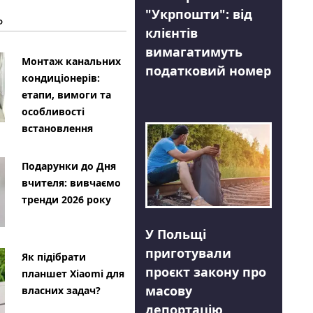
"Укрпошти": від
Ь
клієнтів
вимагатимуть
Монтаж канальних
податковий номер
кондиціонерів:
етапи, вимоги та
особливості
встановлення
Подарунки до Дня
вчителя: вивчаємо
тренди 2026 року
У Польщі
приготували
Як підібрати
проєкт закону про
планшет Xiaomi для
масову
власних задач?
депортацію