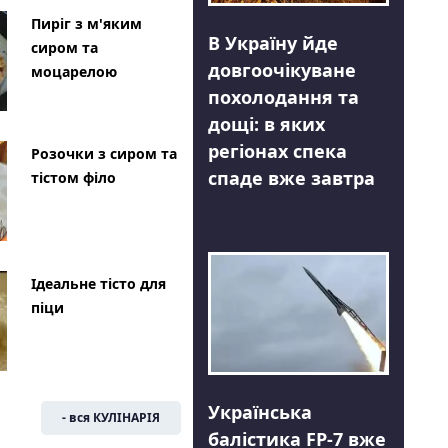
Пиріг з м'яким
В Україну йде
сиром та
довгоочікуване
моцарелою
похолодання та
дощі: в яких
регіонах спека
Розочки з сиром та
спаде вже завтра
тістом філо
Ідеальне тісто для
піци
Українська
- вся КУЛІНАРІЯ
балістика FP-7 вже