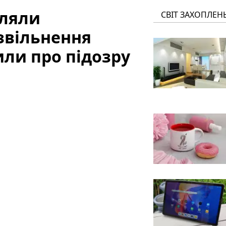
іляли
СВІТ ЗАХОПЛЕН
 звільнення
ли про підозру