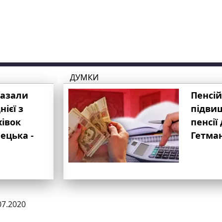
ДУМКИ
казали
Пенсій
ієї з
підвищ
хівок
пенсії 
ецька -
Гетма
07.2020