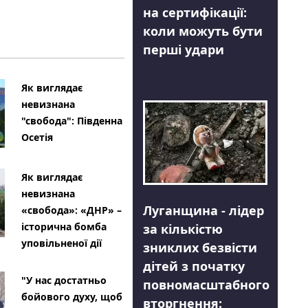
на сертифікації:
коли можуть бути
перші удари
Як виглядає
невизнана
"свобода": Південна
Осетія
Як виглядає
невизнана
Луганщина - лідер
«свобода»: «ДНР» –
історична бомба
за кількістю
уповільненої дії
зниклих безвісти
дітей з початку
"У нас достатньо
повномасштабного
бойового духу, щоб
вторгнення: