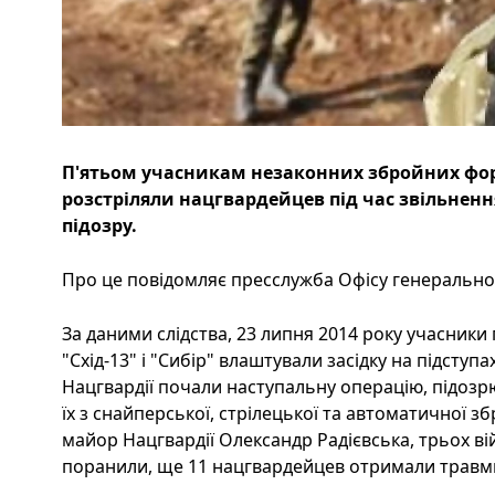
П'ятьом учасникам незаконних збройних фор
розстріляли нацгвардейцев під час звільнен
підозру.
Про це повідомляє пресслужба Офісу генеральног
За даними слідства, 23 липня 2014 року учасники
"Схід-13" і "Сибір" влаштували засідку на підступ
Нацгвардії почали наступальну операцію, підозрю
їх з снайперської, стрілецької та автоматичної зб
майор Нацгвардії Олександр Радієвська, трьох в
поранили, ще 11 нацгвардейцев отримали травм