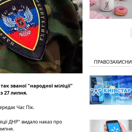
ПРАВОЗАХИСНИ
так званої "народної міліції"
з 27 липня.
редає Час Пік.
іції ДНР" видало наказ про
липня.