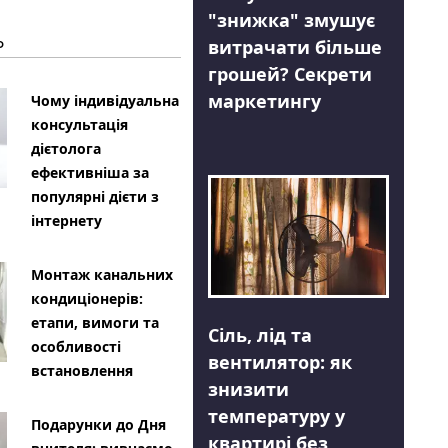
"знижка" змушує
Ь
витрачати більше
грошей? Секрети
маркетингу
Чому індивідуальна
консультація
дієтолога
ефективніша за
популярні дієти з
інтернету
Монтаж канальних
кондиціонерів:
етапи, вимоги та
Сіль, лід та
особливості
вентилятор: як
встановлення
знизити
температуру у
Подарунки до Дня
квартирі без