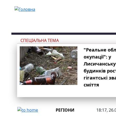
Перейти до основного вмісту
СПЕЦІАЛЬНА ТЕМА
"Реальне об
окупації": у
Лисичанську
будинків рос
гігантські з
сміття
РЕГІОНИ
18:17, 26.