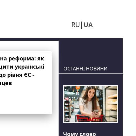
RU
UA
на реформа: як
ити українські
ОСТАННІ НОВИНИ
до рівня ЄС -
нцев
Чому слово