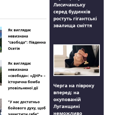
Лисичанську
серед будинків
ростуть гігантські
звалища сміття
Як виглядає
невизнана
"свобода": Південна
Осетія
Як виглядає
невизнана
«свобода»: «ДНР» –
історична бомба
Черга на півроку
уповільненої дії
вперед: на
окупованій
"У нас достатньо
Луганщині
бойового духу, щоб
неможливо
захистити себе"