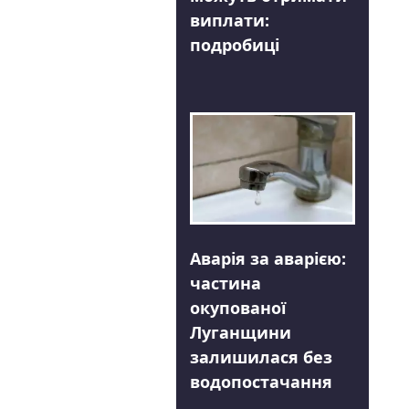
виплати:
подробиці
Аварія за аварією:
частина
окупованої
Луганщини
залишилася без
водопостачання