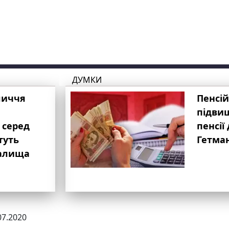
ДУМКИ
личчя
Пенсій
підвищ
 серед
пенсії 
туть
Гетма
валища
07.2020