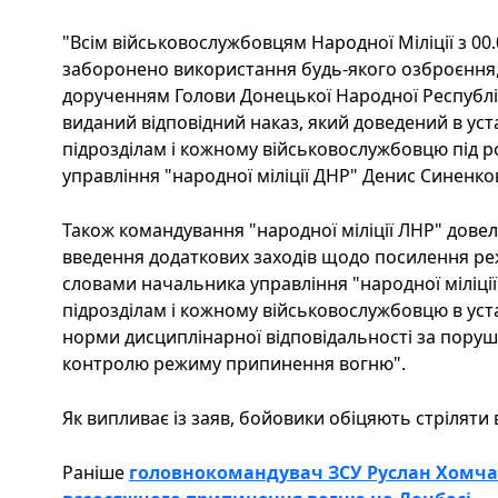
"Всім військовослужбовцям Народної Міліції з 00.
заборонено використання будь-якого озброєння,
дорученням Голови Донецької Народної Республіки
виданий відповідний наказ, який доведений в ус
підрозділам і кожному військовослужбовцю під ро
управління "народної міліції ДНР" Денис Синенко
Також командування "народної міліції ЛНР" довел
введення додаткових заходів щодо посилення р
словами начальника управління "народної міліції
підрозділам і кожному військовослужбовцю в ус
норми дисциплінарної відповідальності за поруше
контролю режиму припинення вогню".
Як випливає із заяв, бойовики обіцяють стріляти в
Раніше
головнокомандувач ЗСУ Руслан Хомчак