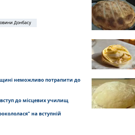
овини Донбасу
анщині неможливо потрапити до
 вступ до місцевих училищ
рокололася" на вступній