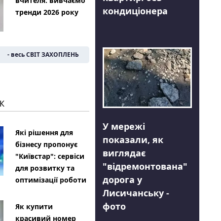
вчителя: вивчаємо
кондиціонера
тренди 2026 року
- весь СВІТ ЗАХОПЛЕНЬ
К
У мережі
Які рішення для
показали, як
бізнесу пропонує
виглядає
"Київстар": сервіси
"відремонтована"
для розвитку та
дорога у
оптимізації роботи
Лисичанську -
фото
Як купити
красивий номер