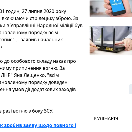
01 годин, 27 липня 2020 року
 включаючи стрілецьку зброю. За
 в Управлінні Народної міліції був
тановленому порядку всім
зпис" , - заявив начальник
в.
о до особового складу наказ про
ежиму припинення вогню. За
 ЛНР" Яна Лещенко, "всім
тановленому порядку доведені
ння умов дії додаткових заходів
 разі вогню з боку ЗСУ.
КУЛІНАРІЯ
 зробив заяву щодо повного і