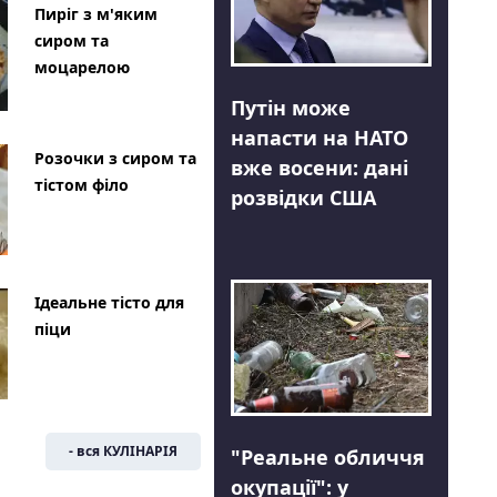
Пиріг з м'яким
сиром та
моцарелою
Путін може
напасти на НАТО
Розочки з сиром та
вже восени: дані
тістом філо
розвідки США
Ідеальне тісто для
піци
- вся КУЛІНАРІЯ
"Реальне обличчя
окупації": у