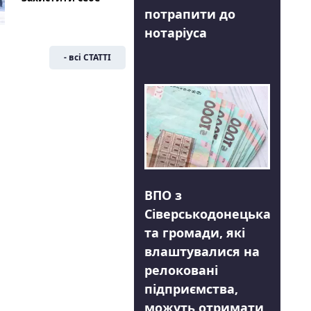
потрапити до
нотаріуса
- всі СТАТТІ
ВПО з
Сіверськодонецька
та громади, які
влаштувалися на
релоковані
підприємства,
можуть отримати