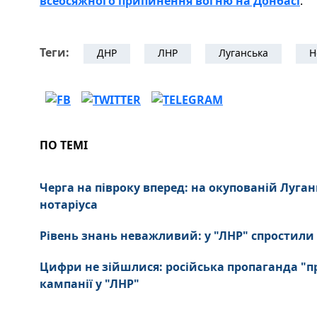
всеосяжного припинення вогню на Донбасі
.
Теги:
ДНР
ЛНР
Луганська
Н
ПО ТЕМІ
Черга на півроку вперед: на окупованій Луг
нотаріуса
Рівень знань неважливий: у "ЛНР" спростили
Цифри не зійшлися: російська пропаганда "п
кампанії у "ЛНР"