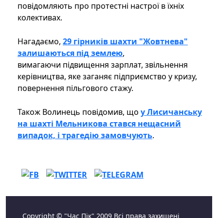
повідомляють про протестні настрої в їхніх
колективах.
Нагадаємо,
29 гірників шахти "Жовтнева"
залишаються під землею
,
вимагаючи підвищення зарплат, звільнення
керівництва, яке заганяє підприємство у кризу,
повернення пільгового стажу.
Також Волинець повідомив, що
у Лисичанську
на шахті Мельникова стався нещасний
випадок, і трагедію замовчують
.
Copyright © "Час Пік" 2009 Всі права захищені